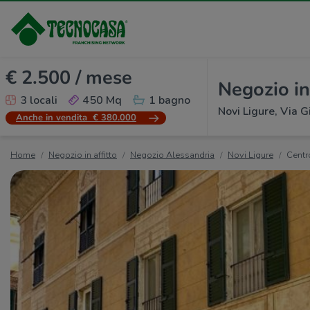
€ 2.500 / mese
Negozio in 
3 locali
450 Mq
1 bagno
Novi Ligure, Via 
Anche in vendita
€ 380.000
Home
Negozio in affitto
Negozio Alessandria
Novi Ligure
Centr