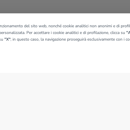
funzionamento del sito web, nonché cookie analitici non anonimi e di profila
ersonalizzata. Per accettare i cookie analitici e di profilazione, clicca su
"A
 su
"X"
; in questo caso, la navigazione proseguirà esclusivamente con i coo
NEWS
News dal Gruppo Tecnocasa