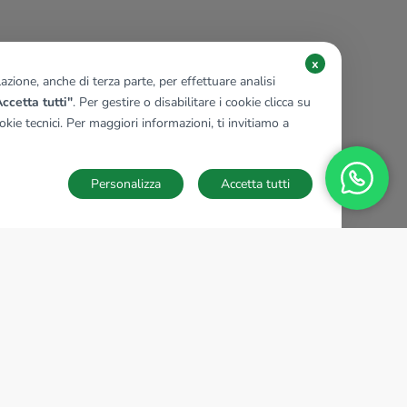
x
zione, anche di terza parte, per effettuare analisi
ccetta tutti"
. Per gestire o disabilitare i cookie clicca su
kie tecnici. Per maggiori informazioni, ti invitiamo a
Personalizza
Accetta tutti
TECNOCASA NEL MONDO
,
,
,
,
,
,
,
Italia
Spagna
Ungheria
Messico
Polonia
Francia
Germania
,
,
Tunisia
Thailandia
Repubblica di San Marino
Impostazioni Cookies