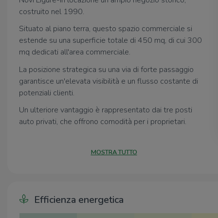
Novi Ligure-in locazione un ampio negozio storico,
costruito nel 1990.
Situato al piano terra, questo spazio commerciale si
estende su una superficie totale di 450 mq, di cui 300
mq dedicati all'area commerciale.
La posizione strategica su una via di forte passaggio
garantisce un'elevata visibilità e un flusso costante di
potenziali clienti.
Un ulteriore vantaggio è rappresentato dai tre posti
auto privati, che offrono comodità per i proprietari.
Inoltre, esiste la possibilità di costruire un garage,
aggiungendo ulteriore valore e funzionalità all'immobile.
MOSTRA TUTTO
Questa opportunità unica è ideale per chi desidera
investire in un'attività commerciale in una delle aree più
dinamiche e frequentate della città.
Efficienza energetica