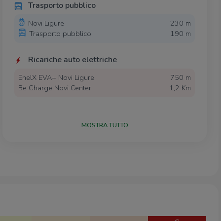
Trasporto pubblico
Novi Ligure
230 m
Trasporto pubblico
190 m
Ricariche auto elettriche
EnelX EVA+ Novi Ligure
750 m
Be Charge Novi Center
1,2 Km
Scuole
MOSTRA TUTTO
Vecchia Scuola Elementare "Martiri della
560 m
Benedicta"
Istituto Comprensivo 2
660 m
Scuola paritaria Kid School
1,1 Km
Scuole Pubbliche - Elementari - Scuola
1,2 Km
Elementare G.Rodari
Scuola Media Statale G. Boccardo
1,2 Km
Farmacia