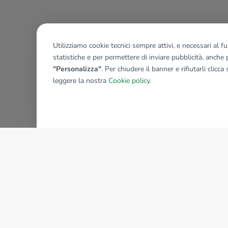
Utilizziamo cookie tecnici sempre attivi, e necessari al 
statistiche e per permettere di inviare pubblicità, anche p
"Personalizza"
. Per chiudere il banner e rifiutarli clicca
leggere la nostra
Cookie policy
.
AZIENDA
La storia del Gruppo
I nostri brand
Struttura del Gruppo
Il gruppo nel mondo
Lavora con noi
Bilancio di sostenibilità
Sede Nazionale
Responsabilità sociale