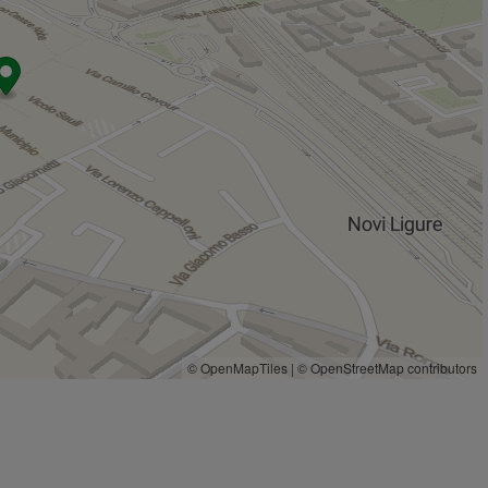
Negozi
210 m
Il forno del borgo
420 m
Bar
Bar
80 m
Caffetteria GiorgioLombardi
190 m
Bar Caffetteria Antica Novi
240 m
Bar Lasagna
400 m
Bar Luna
720 m
Ristoranti
Pizzeria Ristorante La Tavernetta
50 m
Osteria pizzeria Cavour
80 m
© OpenMapTiles
|
© OpenStreetMap contributors
Trattoria Giulia
230 m
Trattoria All'Oca Giuliva
260 m
Il Banco
270 m