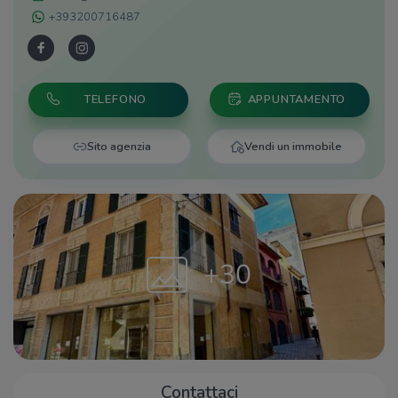
+393200716487
TELEFONO
APPUNTAMENTO
Sito agenzia
Vendi un immobile
+30
Contattaci