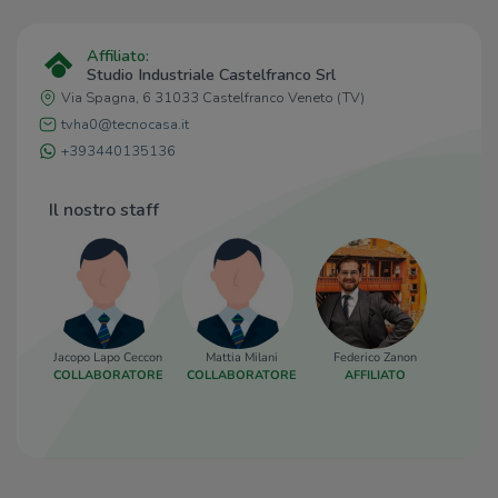
Affiliato:
Studio Industriale Castelfranco Srl
Via Spagna, 6 31033 Castelfranco Veneto (TV)
tvha0@tecnocasa.it
+393440135136
Il nostro staff
Jacopo Lapo Ceccon
Mattia Milani
Federico Zanon
Nico
COLLABORATORE
COLLABORATORE
AFFILIATO
AF