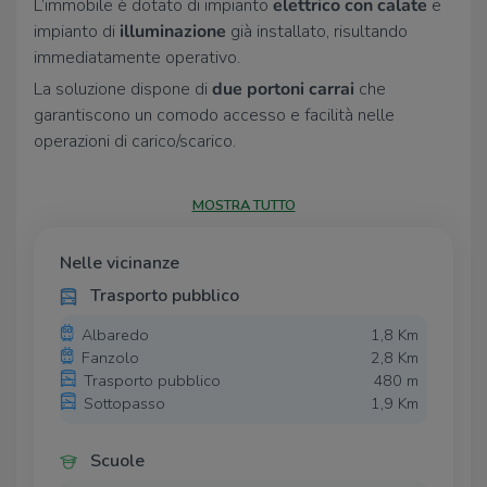
L’immobile è dotato di impianto
elettrico con calate
e
impianto di
illuminazione
già installato, risultando
immediatamente operativo.
La soluzione dispone di
due portoni carrai
che
garantiscono un comodo accesso e facilità nelle
operazioni di carico/scarico.
CARATTERISTICHE
-Superficie: 1.400 mq
MOSTRA TUTTO
-Piano interrato
Nelle vicinanze
-Ampio openspace
Trasporto pubblico
-Impianto elettrico con calate
-Impianto di illuminazione installato
Albaredo
1,8 Km
Fanzolo
2,8 Km
-Due portoni carrai
Trasporto pubblico
480 m
Soluzione ideale per attività che necessitano di ampi
Sottopasso
1,9 Km
spazi coperti a costi competitivi.
Per ulteriori info chiamaci al:
344.0135136
Scuole
tvha0