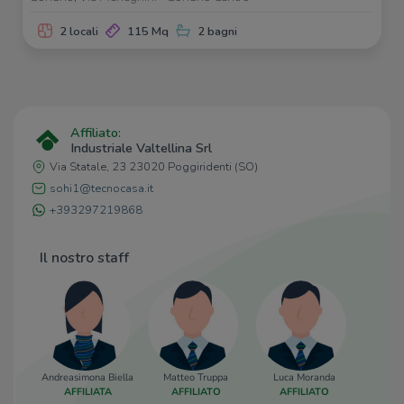
7Bello
380 m
Antico Valtellina
410 m
2 locali
115 Mq
2 bagni
Puerto Escondido
440 m
Bar
450 m
Ristoranti
Affiliato:
Antica Osteria Rapella
150 m
Industriale Valtellina Srl
Osteria San Giovanni
420 m
Via Statale, 23 23020 Poggiridenti (SO)
Pizza Egitto
450 m
sohi1@tecnocasa.it
Ristorante Ancora
460 m
+393297219868
Mensa Pubblica
470 m
Il nostro staff
Andreasimona Biella
Matteo Truppa
Luca Moranda
AFFILIATA
AFFILIATO
AFFILIATO