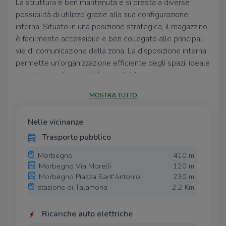
La struttura è ben mantenuta e si presta a diverse
possibilità di utilizzo grazie alla sua configurazione
interna. Situato in una posizione strategica, il magazzino
è facilmente accessibile e ben collegato alle principali
vie di comunicazione della zona. La disposizione interna
permette un'organizzazione efficiente degli spazi, ideale
per chi cerca funzionalità e praticità.
La soluzione è perfetta per chi desidera un ambiente di
MOSTRA TUTTO
lavoro comodo e
ben posizionato
nel contesto di
Morbegno.
Nelle vicinanze
Trasporto pubblico
Morbegno
410 m
Morbegno Via Morelli
120 m
Morbegno Piazza Sant'Antonio
230 m
stazione di Talamona
2,2 Km
Ricariche auto elettriche