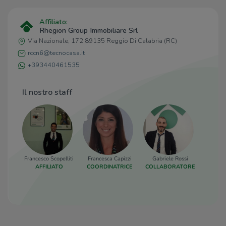
Affiliato:
Rhegion Group Immobiliare Srl
Via Nazionale, 172 89135 Reggio Di Calabria (RC)
rccn6@tecnocasa.it
+393440461535
Il nostro staff
Francesco Scopelliti
Francesca Capizzi
Gabriele Rossi
Alessan
AFFILIATO
COORDINATRICE
COLLABORATORE
COLLA