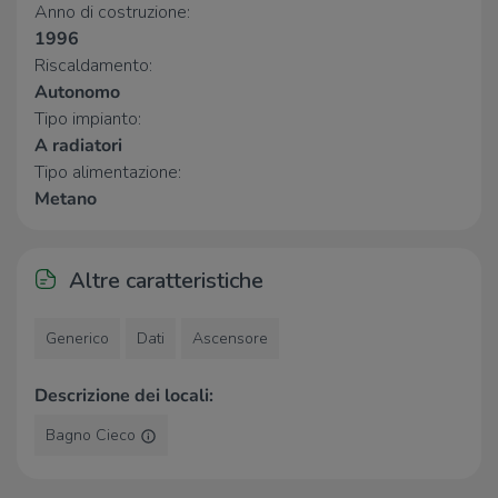
Vecchio Porto
160 m
Anno di costruzione:
Ristorante Pizzeria Martinica
180 m
1996
Win God
1,2 Km
Riscaldamento:
Pizza Supremo Sfizio
1,3 Km
Autonomo
La piccola Taverna
1,4 Km
Tipo impianto:
A radiatori
Tipo alimentazione:
Metano
Altre caratteristiche
Generico
Dati
Ascensore
Descrizione dei locali:
Bagno Cieco