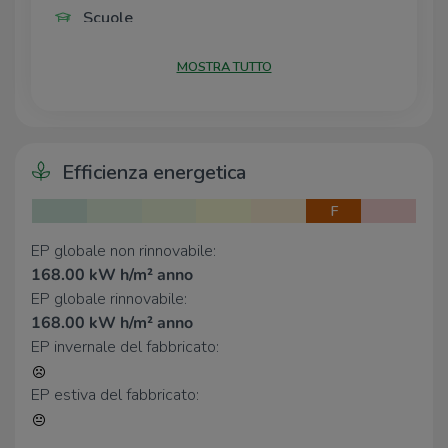
Scuole
Medie Statali Rocco Caminiti
1,2 Km
MOSTRA TUTTO
Farmacia
Farmacia
2,4 Km
Efficienza energetica
Supermercati
F
Supermercato Conad
1,3 Km
EP globale non rinnovabile:
Supermercato
1,9 Km
168.00 kW h/m² anno
EP globale rinnovabile:
Bar
168.00 kW h/m² anno
Bar Pasticceria Le Golosie
830 m
EP invernale del fabbricato:
Pasticceria
1,4 Km
EP estiva del fabbricato:
Ristoranti