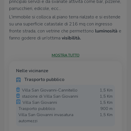
principali servizi e da svariate attività come bar, pizzerie,
parrucchieri, edicole, ecc...
L'immobile si colloca al piano terra rialzato e si estende
su una superficie catastale di 216 mq con ingresso
fronte strada, con vetrine che permettono
luminosità
e
fanno godere di un'ottima
visibilità.
Giunti all'ingresso ci troviamo al primo vano: area
vendita, antibagno e bagno. Proseguendo troviamo
MOSTRA TUTTO
l'accesso al secondo vano: vasta area di laboratorio.
PERCHE' LOCARE L'IMMOBILE
?
Nelle vicinanze
Ideale per chi cerca locale commerciale pronto per
Trasporto pubblico
essere utilizzato, di facile accesso e adatto a qualsiasi
Villa San Giovanni-Cannitello
1,5 Km
attività.
stazione di Villa San Giovanni
1,5 Km
Villa San Giovanni
1,5 Km
Trasporto pubblico
900 m
Villa San Giovanni invasatura
1,5 Km
automezzi