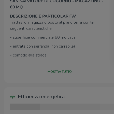
SAN SALVATORE DI COGORNO - MAGAZZINO -
60 MQ
DESCRIZIONE E PARTICOLARITA'
Trattasi di magazzino posto al piano terra con le
seguenti caratteristiche:
- superficie commerciale 60 mq circa
- entrata con serranda (non carrabile)
- comodo alla strada
- ideale per uso deposito
MOSTRA TUTTO
- parcheggi limitrofi
UBICAZIONE E CONTESTO
Cogórno è un comune italiano sparso di 5 658 abitanti
Efficienza energetica
della città metropolitana di Genova in Liguria. La sede
comunale è situata nella frazione di San Salvatore.