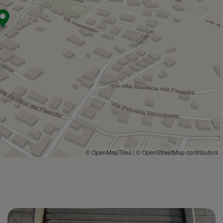
Negozi
2,3 Km
Bruno & Pietro
2,4 Km
Aqua e Farina
2,4 Km
Sanguineti
2,5 Km
Balin.. Pan e Fügassa
2,6 Km
Bar
Bar Davide
2,3 Km
Bar
2,4 Km
La Bitta
2,4 Km
Vinoteca
2,4 Km
La Copita
2,4 Km
© OpenMapTiles
|
© OpenStreetMap contributors
Ristoranti
Antico Borgo
200 m
Villa Fieschi
2,0 Km
Ou Settembrin
2,1 Km
Il Sole e la Luna
2,2 Km
Pizzeria Happy Hour 2
2,2 Km