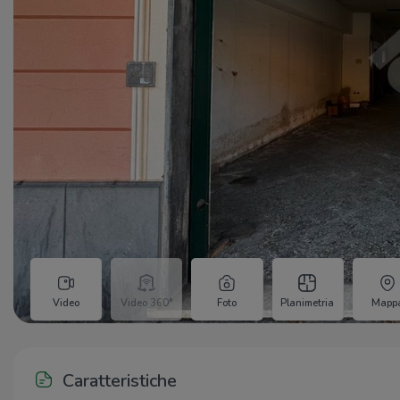
Video
Video 360°
Foto
Planimetria
Mapp
Caratteristiche