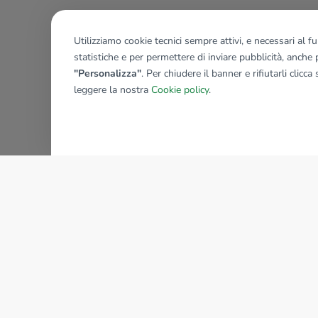
Utilizziamo cookie tecnici sempre attivi, e necessari al 
statistiche e per permettere di inviare pubblicità, anche p
"Personalizza"
. Per chiudere il banner e rifiutarli clicca
leggere la nostra
Cookie policy
.
AZIENDA
La storia del Gruppo
I nostri brand
Struttura del Gruppo
Il gruppo nel mondo
Lavora con noi
Bilancio di sostenibilità
Sede Nazionale
Responsabilità sociale
tecnorete.it
kiron.it