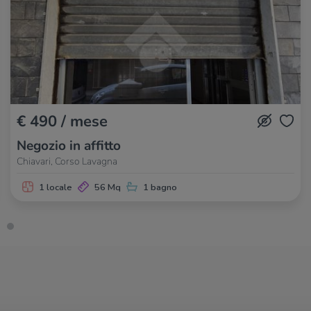
€ 490 / mese
Negozio in affitto
Chiavari, Corso Lavagna
1 locale
56 Mq
1 bagno