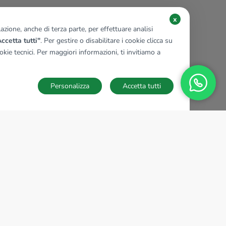
x
zione, anche di terza parte, per effettuare analisi
ccetta tutti"
. Per gestire o disabilitare i cookie clicca su
kie tecnici. Per maggiori informazioni, ti invitiamo a
Personalizza
Accetta tutti
TECNOCASA NEL MONDO
,
,
,
,
,
,
,
Italia
Spagna
Ungheria
Messico
Polonia
Francia
Germania
,
,
Tunisia
Thailandia
Repubblica di San Marino
Impostazioni Cookies