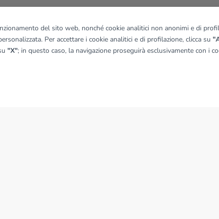
funzionamento del sito web, nonché cookie analitici non anonimi e di profila
ersonalizzata. Per accettare i cookie analitici e di profilazione, clicca su
"A
 su
"X"
; in questo caso, la navigazione proseguirà esclusivamente con i coo
NEWS
News dal Gruppo Tecnocasa