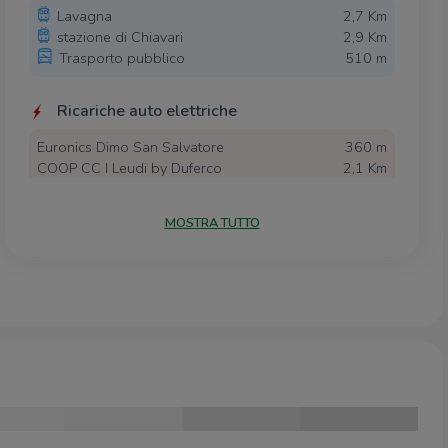
Lavagna
2,7 Km
stazione di Chiavari
2,9 Km
Trasporto pubblico
510 m
Ricariche auto elettriche
Euronics Dimo San Salvatore
360 m
COOP CC I Leudi by Duferco
2,1 Km
Duferco Chiavari
2,9 Km
MOSTRA TUTTO
Scuole
Scuola Materna S.G.Bosco
540 m
Scuole
1,5 Km
Scuole Elementari Riboli
2,1 Km
Scuola Media di Stato Don Carlo Gnocchi
2,2 Km
Secondaria "Luigi Bacigalupo"
2,2 Km
Farmacia