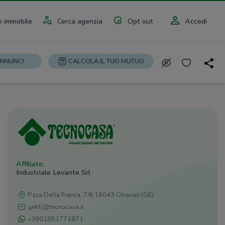
 immobile
Cerca agenzia
Opt out
Accedi
ANNUNCI
CALCOLA IL TUO MUTUO
Affiliato:
Industriale Levante Srl
P.zza Della Franca, 7/8 16043 Chiavari (GE)
gehll@tecnocasa.it
+3901851771871