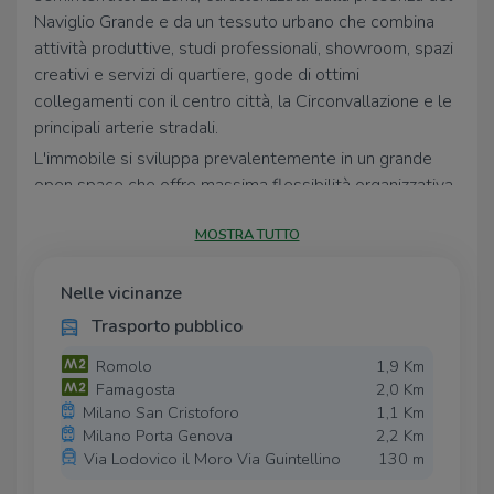
Naviglio Grande e da un tessuto urbano che combina
attività produttive, studi professionali, showroom, spazi
creativi e servizi di quartiere, gode di ottimi
collegamenti con il centro città, la Circonvallazione e le
principali arterie stradali.
L'immobile si sviluppa prevalentemente in un grande
open space che offre massima flessibilità organizzativa
e si presta a molteplici utilizzi professionali. La presenza
MOSTRA TUTTO
di un doppio ingresso, di 12 finestre e della quadrupla
esposizione assicura un'eccellente aerazione e una
luminosità superiore alla media per la categoria. Gli
Nelle vicinanze
ambienti risultano facilmente personalizzabili e adatti ad
Trasporto pubblico
attività artigianali, laboratori creativi, showroom, studi
Romolo
1,9 Km
tecnici, archivi operativi e depositi funzionali.
Famagosta
2,0 Km
Completano la proprietà i doppi servizi, l'impianto di
Milano San Cristoforo
1,1 Km
allarme e il sistema di videosorveglianza, garantendo
Milano Porta Genova
2,2 Km
elevati standard di sicurezza e praticità.
Via Lodovico il Moro Via Guintellino
130 m
La posizione rappresenta uno dei principali punti di forza