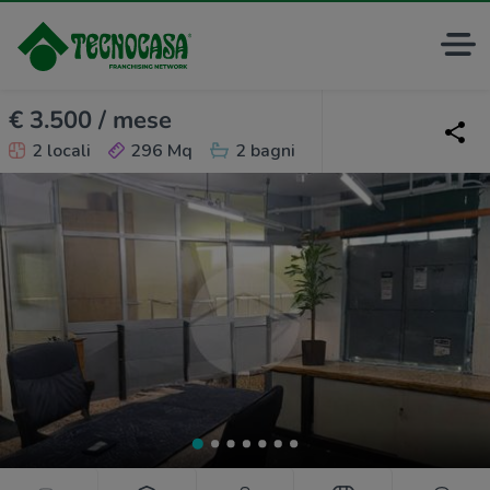
€ 3.500 / mese
2 locali
296 Mq
2 bagni