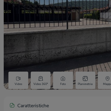
Video
Video 360°
Foto
Planimetria
Mapp
Caratteristiche