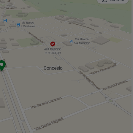
Magazzini delle Firme
540 m
Bosio
2,0 Km
Negozi
2,1 Km
OVS Outlet
2,2 Km
Bar
Godiva
1,8 Km
Hilton Club 2
2,0 Km
Adry Bar
2,1 Km
La Caffetteria
2,8 Km
Ristoranti
Osteria del Michelàs
350 m
Trattoria Pizzeria Borgo Vecchio
390 m
Osteria Le Roncaglie
740 m
Zero Integrale
900 m
Trattoria Pizzeria Al Grillo
900 m