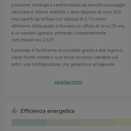
posizione strategica caratterizzata da elevato passaggio
veicolare e ottima visibilità. L'area dispone di circa 200
mq coperti da tettoia con altezza di 2,70 metri,
all'interno della quale si trovano un ufficio di circa 25 mq
e un servizio igienico, entrambi completamente
ristrutturati nel 2025.
Il piazzale è facilmente accessibile grazie a due ingressi
carrai fronte strada e a un terzo accesso carrabile sul
retro, una configurazione che garantisce un'agevole
movimentazione dei mezzi e un utilizzo funzionale degli
spazi.
MOSTRA TUTTO
La soluzione è ideale come deposito o magazzino, per
attività che necessitano di un ampio showroom esterno,
nonché per attività di vendita e noleggio autoveicoli.
Efficienza energetica
La combinazione tra ampie superfici, facilità di accesso e
posizione di forte passaggio rende l'immobile
particolarmente interessante per diverse tipologie di