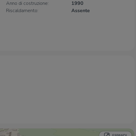
Anno di costruzione:
1990
Riscaldamento:
Assente
Farmacia
Farmacia San Vigilio
1,4 Km
Farmacia Maffeis
2,3 Km
Farmacia De Michelis
2,4 Km
Farmacia Vincoli
2,6 Km
Farmacia Comunale di Bovezzo
2,7 Km
Supermercati
Rossetto
680 m
Eurospin
1,3 Km
MD
1,8 Km
bennet
2,1 Km
Auchan
2,3 Km
Negozi
La Forneria
470 m
ESPANDI