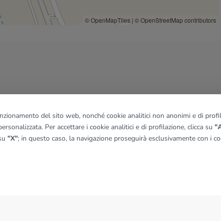
© OpenMapTiles
|
© OpenStreetMap contributors
funzionamento del sito web, nonché cookie analitici non anonimi e di profila
ersonalizzata. Per accettare i cookie analitici e di profilazione, clicca su
"A
 su
"X"
; in questo caso, la navigazione proseguirà esclusivamente con i coo
NEWS