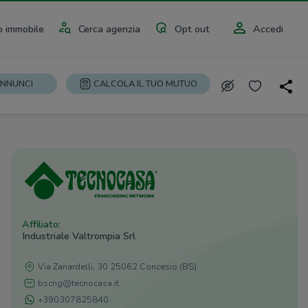
 immobile
Cerca agenzia
Opt out
Accedi
ANNUNCI
CALCOLA IL TUO MUTUO
Affiliato:
Industriale Valtrompia Srl
Via Zanardelli, 30 25062 Concesio (BS)
bscng@tecnocasa.it
+390307825840