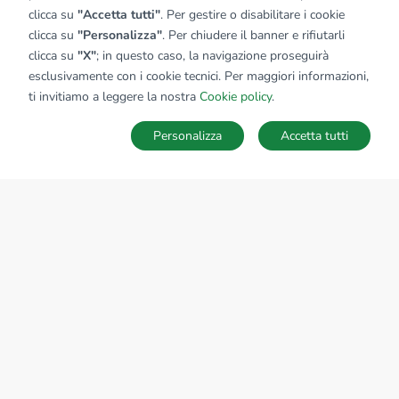
clicca su
"Accetta tutti"
. Per gestire o disabilitare i cookie
clicca su
"Personalizza"
. Per chiudere il banner e rifiutarli
clicca su
"X"
; in questo caso, la navigazione proseguirà
esclusivamente con i cookie tecnici. Per maggiori informazioni,
Affiliato:
Industriale Levante Srl
ti invitiamo a leggere la nostra
Cookie policy
.
P.zza Della Franca, 7/8 16043 Chiavari (GE)
Personalizza
Accetta tutti
CONTATTACI
Sede Nazionale
tecnorete.it
kiron.it
AZIENDA
La storia del Gruppo
I nostri brand