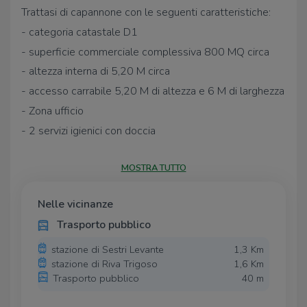
Trattasi di capannone con le seguenti caratteristiche:
- categoria catastale D1
- superficie commerciale complessiva 800 MQ circa
- altezza interna di 5,20 M circa
- accesso carrabile 5,20 M di altezza e 6 M di larghezza
- Zona ufficio
- 2 servizi igienici con doccia
- soppalco con portata di 300 Kg/MQ circa
MOSTRA TUTTO
- area esterna di 1800 MQ circa
- tettoia di 300 MQ alta 6 M circa
Nelle vicinanze
- accesso carrabile all'area esterna di largo 7 M circa
Trasporto pubblico
- corrente 220/380 Kw
- vicinissimo al casello autostradale di Sestri Levante
stazione di Sestri Levante
1,3 Km
stazione di Riva Trigoso
1,6 Km
- Questo immobile si propone anche in vendita a
Trasporto pubblico
40 m
1.100.00,00 €
CONTRATTO: