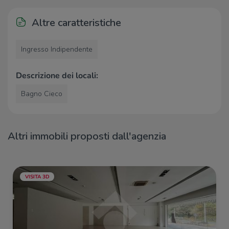
Ospedali
Altre caratteristiche
Ospedali
690 m
Ingresso Indipendente
Supermercati
Tuodì
100 m
Descrizione dei locali:
Supermercati
490 m
Bagno Cieco
Ekom Discount
720 m
Coop
870 m
Dimeglio
1,1 Km
Altri immobili proposti dall'agenzia
Negozi
Toso Orlando
660 m
Il Fornaio senza glutine
1,0 Km
VISITA 3D
Negozi
1,2 Km
Panificio Segesta
1,3 Km
Spiga d'oro
1,5 Km