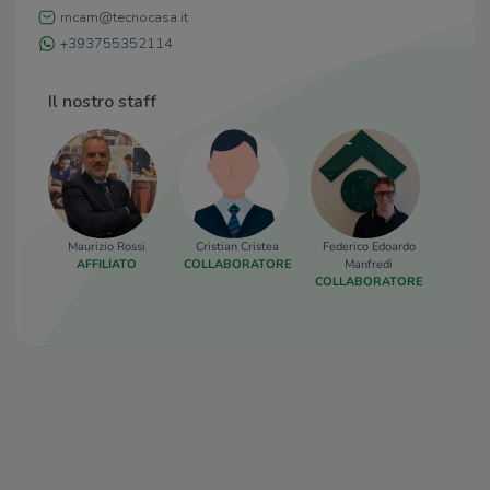
rncam@tecnocasa.it
+393755352114
Il nostro staff
Maurizio Rossi
Cristian Cristea
Federico Edoardo
Loren
AFFILIATO
COLLABORATORE
Manfredi
COLLA
COLLABORATORE