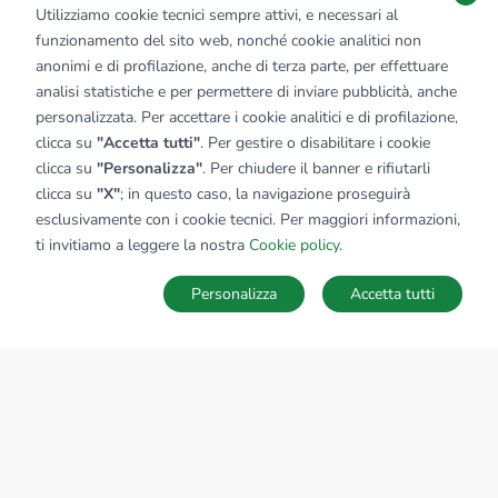
Utilizziamo cookie tecnici sempre attivi, e necessari al
funzionamento del sito web, nonché cookie analitici non
anonimi e di profilazione, anche di terza parte, per effettuare
analisi statistiche e per permettere di inviare pubblicità, anche
personalizzata. Per accettare i cookie analitici e di profilazione,
clicca su
"Accetta tutti"
. Per gestire o disabilitare i cookie
clicca su
"Personalizza"
. Per chiudere il banner e rifiutarli
clicca su
"X"
; in questo caso, la navigazione proseguirà
esclusivamente con i cookie tecnici. Per maggiori informazioni,
Affiliato:
Studio Myricae Industriale Srl
ti invitiamo a leggere la nostra
Cookie policy
.
Viale Della Repubblica, 96 47900 Rimini (RN)
Personalizza
Accetta tutti
CONTATTACI
Sede Nazionale
tecnorete.it
kiron.it