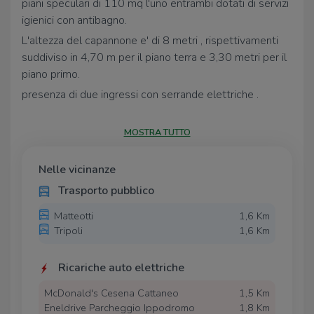
piani speculari di 110 mq l'uno entrambi dotati di servizi
igienici con antibagno.
L'altezza del capannone e' di 8 metri , rispettivamenti
suddiviso in 4,70 m per il piano terra e 3,30 metri per il
piano primo.
presenza di due ingressi con serrande elettriche .
esternamente troviamo corte esterna recitanta con
cancello elettrico di circa 200 mq .
MOSTRA TUTTO
presenza di pannelli fotovoltaici di 4 kw , impianto
elettrico ed idraulico nuovi ed a norma , presenza di
Nelle vicinanze
impianto a pompa di calore per il riscaldamento ed il
Trasporto pubblico
raffrescamento.
Matteotti
1,6 Km
Tripoli
1,6 Km
Ricariche auto elettriche
McDonald's Cesena Cattaneo
1,5 Km
Eneldrive Parcheggio Ippodromo
1,8 Km