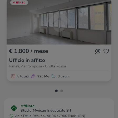
VISITA 3D
Ristoranti
Ristorante Il Rugantino
220 m
Le Scuderie
2,0 Km
La Stalla
2,0 Km
Ristorante Pizzeria La Rocca
2,2 Km
Pappa Reale
2,3 Km
€ 1.800 / mese
Ufficio in affitto
Rimini, Via Pomposa - Grotta Rossa
5 locali
220 Mq
3 bagni
Affiliato:
Studio Myricae Industriale Srl
Viale Della Repubblica, 96 47900 Rimini (RN)