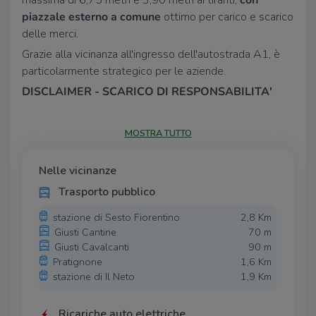
massima di 6,75 metri e 3,90 metri ai tiranti,
con
piazzale esterno a comune
ottimo per carico e scarico
delle merci.
Grazie alla vicinanza all'ingresso dell'autostrada A1, è
particolarmente strategico per le aziende.
DISCLAIMER - SCARICO DI RESPONSABILITA'
Il presente annuncio e le informazioni ivi contenute non
costituiscono vincolo contrattuale. Gli annunci,
MOSTRA TUTTO
nonostante la nostra accuratezza, possono presentare
inesattezze, errori, omissioni e/o altre incongruenze
Nelle vicinanze
dovute a software, gestionali, intelligenza artificiale e
Trasporto pubblico
altre dinamiche di inserimento e lettura dati. Le
fotografie potrebbero essere immagini di repertorio,
stazione di Sesto Fiorentino
2,8 Km
modificate dall'intelligenza artificiale o non
Giusti Cantine
70 m
Giusti Cavalcanti
90 m
rappresentative della realtà.
Pratignone
1,6 Km
stazione di Il Neto
1,9 Km
Ricariche auto elettriche