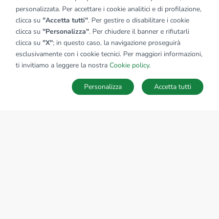
personalizzata. Per accettare i cookie analitici e di profilazione,
clicca su
"Accetta tutti"
. Per gestire o disabilitare i cookie
clicca su
"Personalizza"
. Per chiudere il banner e rifiutarli
clicca su
"X"
; in questo caso, la navigazione proseguirà
esclusivamente con i cookie tecnici. Per maggiori informazioni,
Affiliato:
Impresa Firenze Nord Srl
ti invitiamo a leggere la nostra
Cookie policy
.
Via Reginaldo Giuliani, 55 50141 Firenze (FI)
Personalizza
Accetta tutti
CONTATTACI
Sede Nazionale
tecnorete.it
kiron.it
AZIENDA