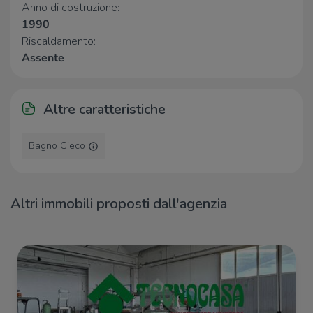
Anno di costruzione:
Della Marina
2,3 Km
1990
Riscaldamento:
Ospedali
Assente
Ospedali
2,7 Km
Altre caratteristiche
Supermercati
Incoop
890 m
Bagno Cieco
Penny Market
1,1 Km
Carrefour Calenzano
1,2 Km
Conad
1,3 Km
Unicoop Neto
1,7 Km
Altri immobili proposti dall'agenzia
Negozi
Nencini Sport 2
810 m
Negozi
910 m
Nencini Sport 5
1,1 Km
Starbene Senza Glutine
1,3 Km