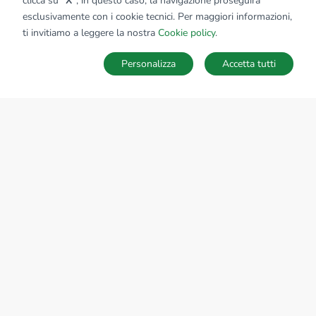
clicca su
"X"
; in questo caso, la navigazione proseguirà
esclusivamente con i cookie tecnici. Per maggiori informazioni,
Affiliato:
Bg Per L'Impresa Srl
ti invitiamo a leggere la nostra
Cookie policy
.
Via Piatti, 2 24125 Bergamo (BG)
Personalizza
Accetta tutti
CONTATTACI
Sede Nazionale
tecnorete.it
kiron.it
AZIENDA
La storia del Gruppo
I nostri brand
Struttura del Gruppo
Il gruppo nel mondo
Lavora con noi