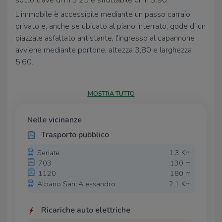
sotto trave di m 3,25 e sfruttabile di m 3.90.
L'immobile è accessibile mediante un passo carraio
privato e, anche se ubicato al piano interrato, gode di un
piazzale asfaltato antistante, l'ingresso al capannone
avviene mediante portone, altezza 3,80 e larghezza
5,60.
Servito da due vani uso ufficio e servizi igienici.
Date le caratteristiche, l'immobile risulta
MOSTRA TUTTO
particolarmente adatto per attività di stoccaggio merci
o veicoli.
Nelle vicinanze
Trasporto pubblico
Seriate
1,3 Km
703
130 m
1120
180 m
Albano Sant’Alessandro
2,1 Km
Ricariche auto elettriche