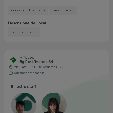
Farmacia Mortari
1,9 Km
Farmacia Nuova Seriate
2,0 Km
Ingresso Indipendente
Passo Carraio
Ospedali
Descrizione dei locali:
Ospedale Bolognini
1,8 Km
Bagno antibagno
Pia Fondazione Piccinelli
2,9 Km
Supermercati
Affiliato:
Metro
280 m
Bg Per L'Impresa Srl
Sapore di Mare
800 m
Via Piatti, 2 24125 Bergamo (BG)
Iper Seriate
910 m
bgca9@tecnocasa.it
Lidl
1,0 Km
Unes
1,3 Km
Il nostro staff
Negozi
Milano Moda
60 m
Bimbo Store
1,1 Km