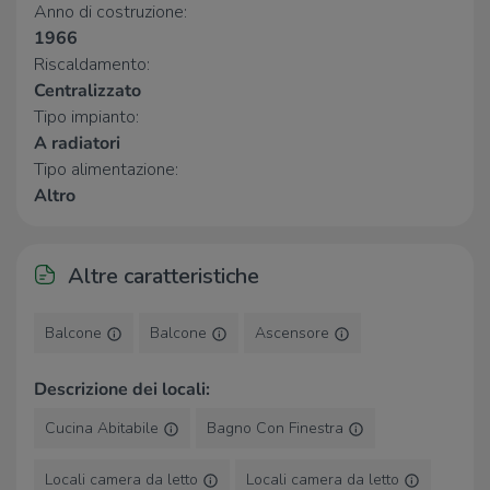
Anno di costruzione:
Farmacia
400 m
1966
Farmacia Sant'Edoardo
520 m
Riscaldamento:
Centralizzato
Ospedali
Tipo impianto:
Presidio sanitario “Vittorio Valletta”
2,4 Km
A radiatori
Ospedale Santa Croce
2,8 Km
Tipo alimentazione:
Altro
Supermercati
U2 SUPERMERCATI
700 m
Altre caratteristiche
Esselunga
930 m
Ekom
1,3 Km
in's
1,4 Km
Balcone
Balcone
Ascensore
Coop
1,5 Km
Descrizione dei locali:
Negozi
Cucina Abitabile
Bagno Con Finestra
Negozi
840 m
FmGroup
1,4 Km
Locali camera da letto
Locali camera da letto