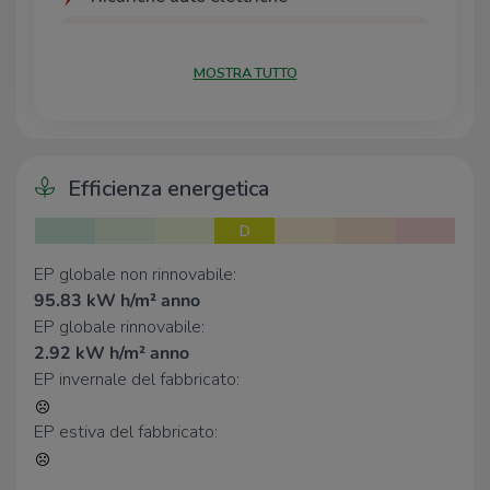
Parcheggio Peppino Impastato
380 m
NICHELINO | ENELX
MOSTRA TUTTO
Nichelino Via Torino | EnelX Fast
480 m
Nichelino Moncenisio | EnelX
810 m
Municipio di Nichelino | EnelX
900 m
Eneldrive Esselunga di Moncalieri
940 m
Efficienza energetica
Scuole
D
Scuola Materna Ada Negri
260 m
Elementare Disney
310 m
EP globale non rinnovabile:
Materna Andersen
330 m
95.83 kW h/m² anno
Nido Puccini
370 m
EP globale rinnovabile:
Media Silvio Pellico
400 m
2.92 kW h/m² anno
EP invernale del fabbricato:
Farmacia
EP estiva del fabbricato:
Crociera
170 m
Farmacia Erbetta
310 m
Farmacia San Quirico
340 m