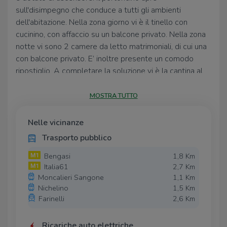
sull'disimpegno che conduce a tutti gli ambienti
dell'abitazione. Nella zona giorno vi è il tinello con
cucinino, con affaccio su un balcone privato. Nella zona
notte vi sono 2 camere da letto matrimoniali, di cui una
con balcone privato. E’ inoltre presente un comodo
ripostiglio. A completare la soluzione vi è la cantina al
piano interrato.
MOSTRA TUTTO
LA PROPRIETA’ RICHIEDE CONTRATTI A TEMPO
INDETERMINATO E FIDEIUSSIONE BANCARIA
DELL’IMPORTO DI 7000 EURO.
Nelle vicinanze
Trasporto pubblico
Bengasi
1,8 Km
Italia61
2,7 Km
Moncalieri Sangone
1,1 Km
Nichelino
1,5 Km
Farinelli
2,6 Km
Ricariche auto elettriche