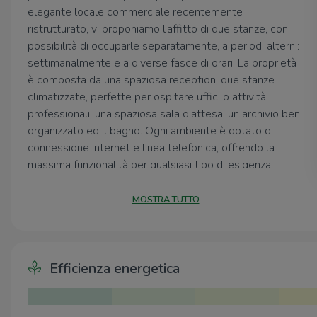
elegante locale commerciale recentemente
ristrutturato, vi proponiamo l'affitto di due stanze, con
possibilità di occuparle separatamente, a periodi alterni:
settimanalmente e a diverse fasce di orari. La proprietà
è composta da una spaziosa reception, due stanze
climatizzate, perfette per ospitare uffici o attività
professionali, una spaziosa sala d'attesa, un archivio ben
organizzato ed il bagno. Ogni ambiente è dotato di
connessione internet e linea telefonica, offrendo la
massima funzionalità per qualsiasi tipo di esigenza
lavorativa. Il locale si trova in una zona centrale e ben
servita, facilmente raggiungibile e con parcheggi nelle
MOSTRA TUTTO
immediate vicinanze, sia gratuiti che a pagamento, per la
comodità dei tuoi clienti. L'immobile è pronto per essere
utilizzato senza necessità di ulteriori interventi, ideale
per chi cerca uno spazio pronto all'uso e facilmente
Efficienza energetica
adattabile.
Contattaci allo 06.9589476 per avere maggiori