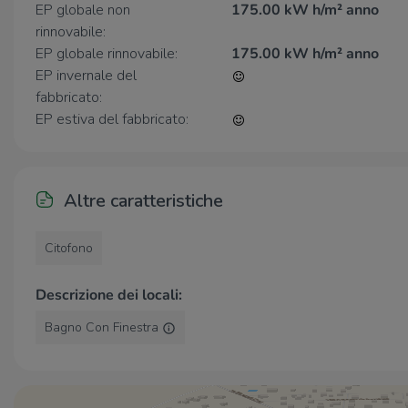
EP globale non
175.00 kW h/m² anno
informazioni su costi o per fissare un appuntamento!
rinnovabile:
EP globale rinnovabile:
175.00 kW h/m² anno
EP invernale del
fabbricato:
EP estiva del fabbricato:
Altre caratteristiche
Citofono
Descrizione dei locali:
Bagno Con Finestra