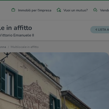
Immobili per l'impresa
Vuoi un mutuo?
Vendo
e in affitto
LISTA 
Vittorio Emanuele II
onna
Multilocale in affitto