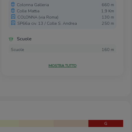
Colonna Galleria
660 m
Colle Mattia
1,9 Km
COLONNA (via Roma)
130 m
SP66a civ. 13 / Colle S. Andrea
250 m
Scuole
Scuole
160 m
Istituto Comprensivo "Tiberio Gulluni"
170 m
MOSTRA TUTTO
Supermercati
Elite
780 m
Negozi
Forno
60 m
G
Bar