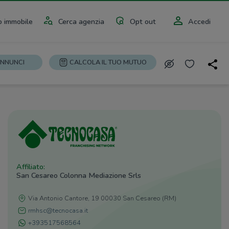
 immobile
Cerca agenzia
Opt out
Accedi
ANNUNCI
CALCOLA IL TUO MUTUO
Affiliato:
San Cesareo Colonna Mediazione Srls
Via Antonio Cantore, 19 00030 San Cesareo (RM)
rmhsc@tecnocasa.it
+393517568564