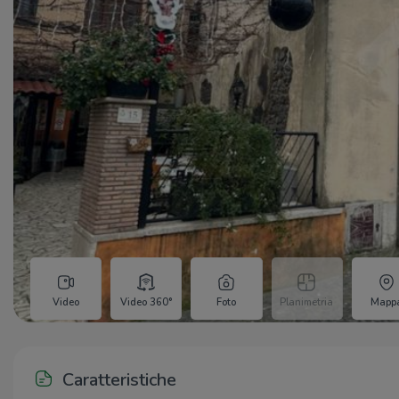
Video
Video 360°
Foto
Planimetria
Mapp
Caratteristiche