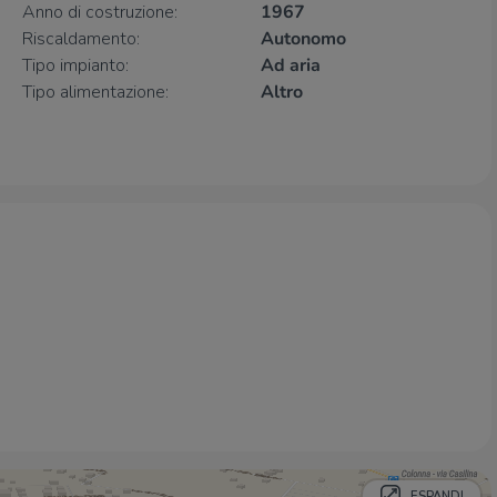
Bar Belvedere
80 m
Anno di costruzione:
1967
Riscaldamento:
Autonomo
Tipo impianto:
Ad aria
Ristoranti
Tipo alimentazione:
Altro
La Taverna Antica Colonna Di Mercuri R. E
70 m
C.Sas
L'Angoletto di Pino e Carmela
160 m
Da Ciro
210 m
Azienda agricola La Collina
800 m
Ristorante da Umberto
1,0 Km
ESPANDI