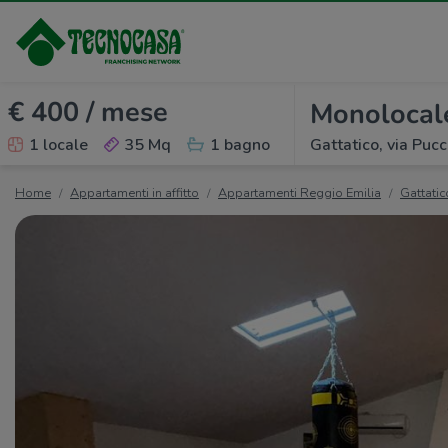
€ 400 / mese
Monolocale 
1 locale
35 Mq
1 bagno
Gattatico, via Pucci
Home
Appartamenti in affitto
Appartamenti Reggio Emilia
Gattatic