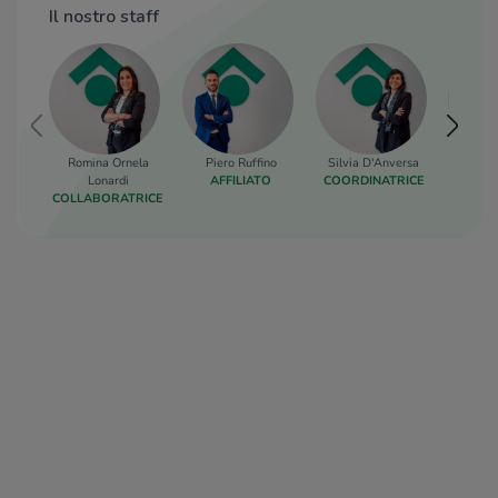
Il nostro staff
Romina Ornela
Piero Ruffino
Silvia D'Anversa
Pasqua
Lonardi
AFFILIATO
COORDINATRICE
COLLA
COLLABORATRICE