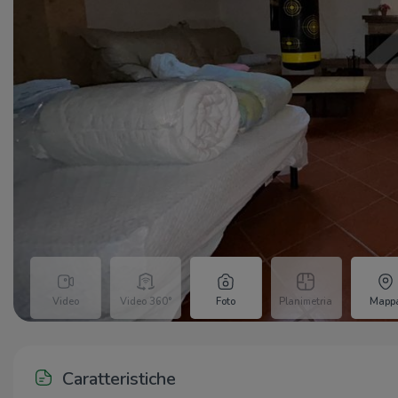
Video
Video 360°
Foto
Planimetria
Mapp
Caratteristiche