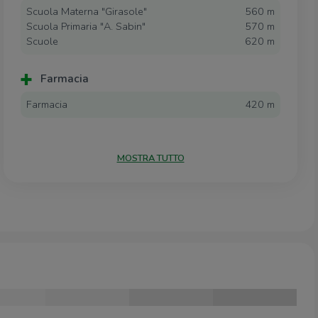
Scuola Materna "Girasole"
560 m
Scuola Primaria "A. Sabin"
570 m
Scuole
620 m
Farmacia
Farmacia
420 m
Supermercati
MOSTRA TUTTO
Sigma Super Day
580 m
Negozi
Negozi
350 m
Bar
Bar
240 m