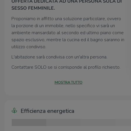
OFFERTA DEDICATA AD UNA PERSONA SOLA DI
SESSO FEMMINILE.
Proponiamo in affitto una soluzione particolare, ovvero
la porzione di un immobile, nello specifico vi sarà un
ambiente mansardato al secondo ed ultimo piano come
spazio esclusivo, mentre la cucina ed il bagno saranno in
utilizzo condiviso.
L'abitazione sarà condivisa con un'altra persona.
Contattare SOLO se si corrisponde al profilo richiesto.
PER MAGGIORI INFORMAZIONI O PER FISSARE
MOSTRA TUTTO
UNA VISITA PRIVATA CHIAMACI AL 0522.902044
Efficienza energetica