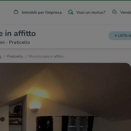
Immobili per l'impresa
Vuoi un mutuo?
Vendo
in affitto
LISTA 
ni - Praticello
o
Praticello
Monolocale in affitto