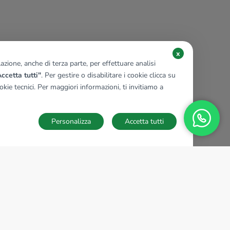
x
zione, anche di terza parte, per effettuare analisi
ccetta tutti"
. Per gestire o disabilitare i cookie clicca su
kie tecnici. Per maggiori informazioni, ti invitiamo a
Personalizza
Accetta tutti
TECNOCASA NEL MONDO
,
,
,
,
,
,
,
Italia
Spagna
Ungheria
Messico
Polonia
Francia
Germania
,
,
Tunisia
Thailandia
Repubblica di San Marino
Impostazioni Cookies