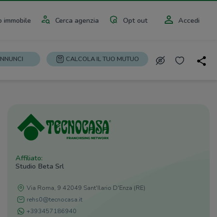
 immobile
Cerca agenzia
Opt out
Accedi
ANNUNCI
CALCOLA IL TUO MUTUO
Affiliato:
Studio Beta Srl
Via Roma, 9 42049 Sant'Ilario D'Enza (RE)
rehs0@tecnocasa.it
+393457186940