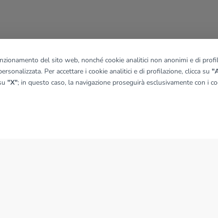
funzionamento del sito web, nonché cookie analitici non anonimi e di profila
ersonalizzata. Per accettare i cookie analitici e di profilazione, clicca su
"A
 su
"X"
; in questo caso, la navigazione proseguirà esclusivamente con i coo
NEWS
News dal Gruppo Tecnocasa