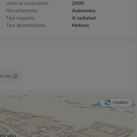
Anno di costruzione:
2000
Ristoranti
Riscaldamento:
Autonomo
Ristoranti
180 m
Tipo impianto:
A radiatori
IL Moretto
2,3 Km
Tipo alimentazione:
Metano
a letto
ESPANDI