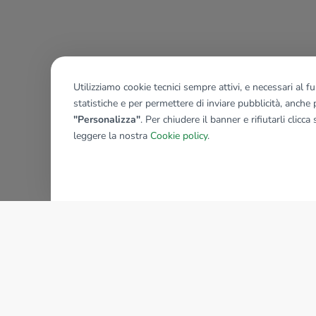
Utilizziamo cookie tecnici sempre attivi, e necessari al 
statistiche e per permettere di inviare pubblicità, anche p
"Personalizza"
. Per chiudere il banner e rifiutarli clicca
leggere la nostra
Cookie policy
.
AZIENDA
La storia del Gruppo
I nostri brand
Struttura del Gruppo
Il gruppo nel mondo
Lavora con noi