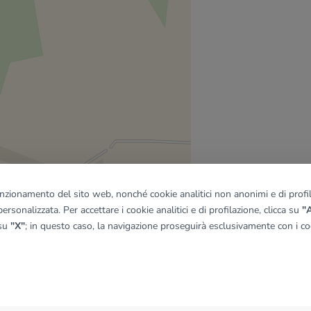
funzionamento del sito web, nonché cookie analitici non anonimi e di profila
ersonalizzata. Per accettare i cookie analitici e di profilazione, clicca su
"A
 su
"X"
; in questo caso, la navigazione proseguirà esclusivamente con i coo
quadro
© OpenMapTiles
|
© OpenStreetMap contributors