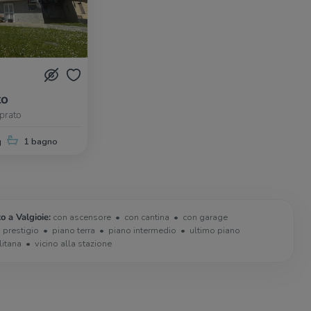
to
prato
q
1 bagno
o a Valgioie:
con ascensore
con cantina
con garage
i prestigio
piano terra
piano intermedio
ultimo piano
litana
vicino alla stazione