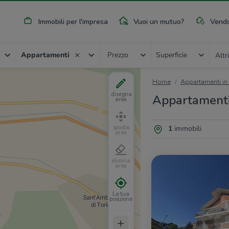
Immobili per l'impresa
Vuoi un mutuo?
Vendo
Appartamenti
Prezzo
Superficie
Altri
Home
Appartamenti in 
disegna
Appartamenti i
area
1
immobili
sposta
area
elimina
area
La tua
posizione
+