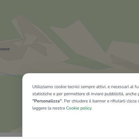
Utilizziamo cookie tecnici sempre attivi, e necessari al 
statistiche e per permettere di inviare pubblicità, anche p
"Personalizza"
. Per chiudere il banner e rifiutarli clicca
leggere la nostra
Cookie policy
.
Mostra tutti gli immobili del ri