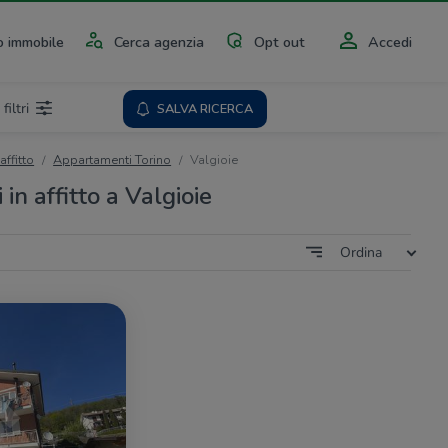
 immobile
Cerca agenzia
Opt out
Accedi
 filtri
SALVA RICERCA
affitto
Appartamenti Torino
Valgioie
n affitto a Valgioie
Ordina