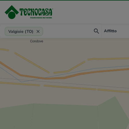
Provincia, comune, zona, riferimento
Affitto
Valgioie (TO)