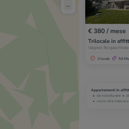
–
€ 380 / mese
Trilocale in affit
Valgioie, Borgata Modo
3 locali
50 M
Appartamenti in affitt
da ristrutturare
d
vicino alla metropo