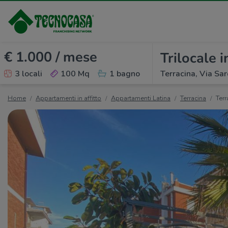
€ 1.000 / mese
Trilocale i
3 locali
100 Mq
1 bagno
Terracina, Via Sa
Home
Appartamenti in affitto
Appartamenti Latina
Terracina
Terr