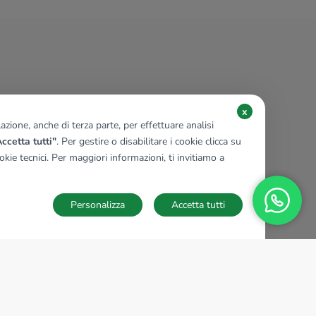
x
zione, anche di terza parte, per effettuare analisi
ccetta tutti"
. Per gestire o disabilitare i cookie clicca su
kie tecnici. Per maggiori informazioni, ti invitiamo a
Personalizza
Accetta tutti
TECNOCASA NEL MONDO
,
,
,
,
,
,
,
Italia
Spagna
Ungheria
Messico
Polonia
Francia
Germania
,
,
Tunisia
Thailandia
Repubblica di San Marino
Impostazioni Cookies