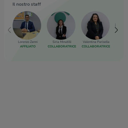
Il nostro staff
Lorenzo Zanni
Siria Minutilli
Valentina Parisella
Valent
AFFILIATO
COLLABORATRICE
COLLABORATRICE
RESP