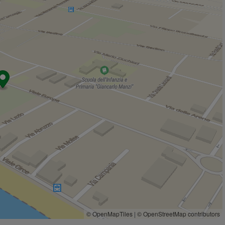
Caseificio L'Angolo della Mozzarella
620 m
Mini caseificio
620 m
Piazza Italia
790 m
Tezenis
1,4 Km
Original Marines
1,4 Km
Bar
Dolce Notte Cafè
270 m
Meeting Point Bar
790 m
Bar Olmata New
1,1 Km
Bar Milano
1,3 Km
Caffetteria Bar Quadrifoglio
1,4 Km
Ristoranti
Le Onde
160 m
Clipper
160 m
Centosedici
240 m
Ristorante La Perla
310 m
© OpenMapTiles
|
© OpenStreetMap contributors
L'ultimo Spicchio
310 m