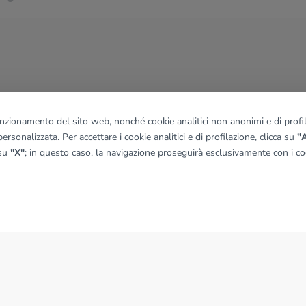
funzionamento del sito web, nonché cookie analitici non anonimi e di profila
ersonalizzata. Per accettare i cookie analitici e di profilazione, clicca su
"A
 su
"X"
; in questo caso, la navigazione proseguirà esclusivamente con i coo
NEWS
News dal Gruppo Tecnocasa