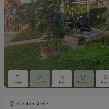
Video
Video 360°
Foto
Planimetria
Mapp
Caratteristiche