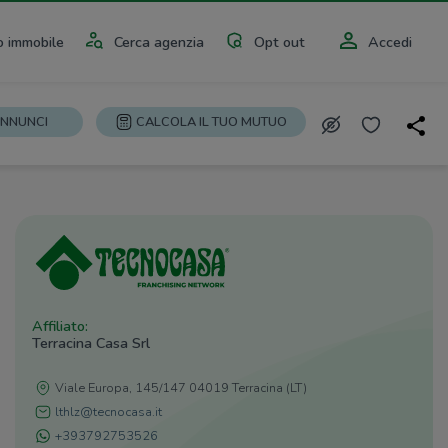
 immobile
Cerca agenzia
Opt out
Accedi
ANNUNCI
CALCOLA IL TUO MUTUO
Affiliato:
Terracina Casa Srl
Viale Europa, 145/147 04019 Terracina (LT)
lthlz@tecnocasa.it
+393792753526