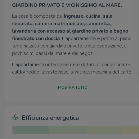
GIARDINO PRIVATO E VICINISSIMO AL MARE.
La casa è composta da:
ingresso, cucina, sala
separata, camera matrimoniale, cameretta,
lavanderia con accesso al giardino privato e bagno
finestrato con doccia
. L'appartamento è posto al piano
terra rialzato con giardino privato, tripla esposizione, a
pochissimi passi dal mare e dai negozi.
L'appartamento internamente è dotato di condizionatori
caldo/freddo, lavastoviglie, lavatrice, macchina del caffè,
forno ventilato, tv a schermo piatto in cucina, sala e
camera da letto. Nella parte esterna, gazebo con tavolo,
MOSTRA TUTTO
sedie, lettini e barbecue.
La corrente è esclusa, la bombola gas é esclusa, l'acqua
é inclusa. Parcheggio non disponibile all'interno dello
Efficienza energetica
stabile.