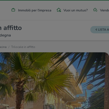
Immobili per l'impresa
Vuoi un mutuo?
Vendo
n affitto
LISTA 
rdegna
acina
Trilocale in affitto