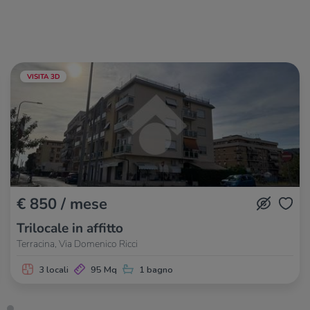
VISITA 3D
€ 850 / mese
Trilocale in affitto
Terracina, Via Domenico Ricci
3 locali
95 Mq
1 bagno