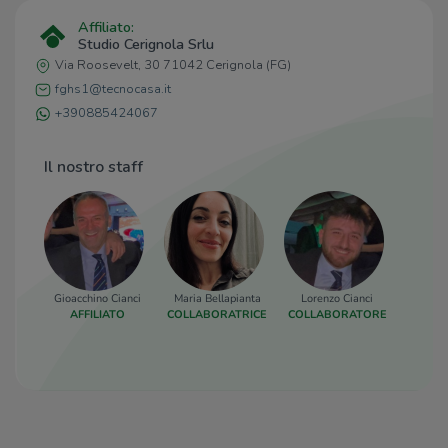
Bar
Affiliato:
Studio Cerignola Srlu
Luna Rossa
360 m
Via Roosevelt, 30 71042 Cerignola (FG)
Pasticceria Lorusso
440 m
fghs1@tecnocasa.it
Irish Bar
550 m
Bar Harmony
560 m
+390885424067
Bar Esposito
570 m
Il nostro staff
Ristoranti
Ristoranti
400 m
Pizzeria Corso Vecchio
420 m
Plebiscito 77
470 m
Di Muzio
550 m
Gioacchino Cianci
Maria Bellapianta
Lorenzo Cianci
Nicola P
Il Postaccio
580 m
AFFILIATO
COLLABORATRICE
COLLABORATORE
C
COLLA