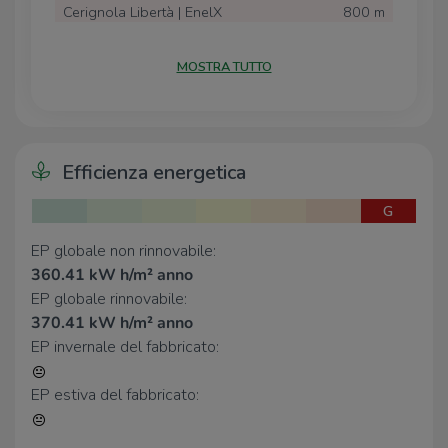
Cerignola Libertà | EnelX
800 m
Cerignola Puglie | EnelX
900 m
Cerignola San Ferdinando | EnelX
1,1 Km
MOSTRA TUTTO
Scuole
Scuole
260 m
Giosuè Carducci
620 m
Efficienza energetica
Opera San Francesco
870 m
Istituto Comprensivo Statale "Don
1,0 Km
G
Bosco-Battisti"
Giuseppe Di Vittorio
1,1 Km
EP globale non rinnovabile:
360.41 kW h/m² anno
EP globale rinnovabile:
Farmacia
370.41 kW h/m² anno
Cialdella
420 m
EP invernale del fabbricato:
Vinciguerra
470 m
Danile
560 m
EP estiva del fabbricato:
De Sortis
570 m
Strafile
580 m