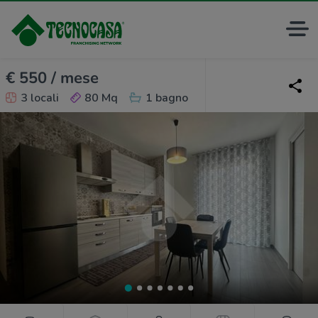
€ 550 / mese
3 locali
80 Mq
1 bagno