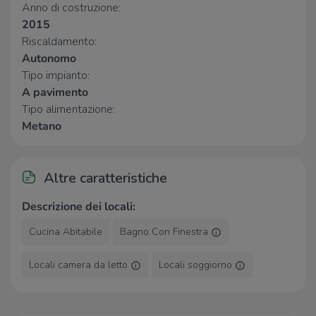
Anno di costruzione:
Ospedali
2015
Riscaldamento:
Ospedali
720 m
Autonomo
Tipo impianto:
Supermercati
A pavimento
Dok
630 m
Tipo alimentazione:
Penny
810 m
Metano
Supermercato GM
900 m
EuroSpin
1,2 Km
GM
1,2 Km
Altre caratteristiche
Negozi
Descrizione dei locali:
Negozi
270 m
Cucina Abitabile
Bagno Con Finestra
Pasquale
520 m
Piazza Italia
580 m
Locali camera da letto
Locali soggiorno
Terranova
580 m
Calliope
590 m