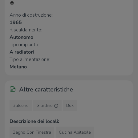
Liceo Scientifico Statale "Giordano
650 m
Bruno"
Anno di costruzione:
Spallanzani
680 m
1965
Riscaldamento:
Farmacia
Autonomo
Tipo impianto:
Farmacia Rialto
520 m
A radiatori
Farmacia Gumirato
660 m
Farmacia Alla Provvidenza
850 m
Tipo alimentazione:
Farmacia Ca' Rossa
900 m
Metano
Farmacia al Doge
940 m
Ospedali
Altre caratteristiche
Policlinico San Marco
1,5 Km
Balcone
Giardino
Box
Supermercati
Descrizione dei locali:
In's
260 m
Bagno Con Finestra
Cucina Abitabile
Coop
580 m