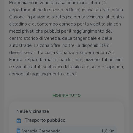
Proponiamo in vendita casa bifamiliare intera ( 2
appartamenti nello stesso edificio) in una laterale di Via
Casona, in posizione strategica per la vicinanza al centro
cittadino e al contempo comodo per la viabilità sia con
mezzi privati che pubblici per il raggiungimento del
centro storico di Venezia, della tangenziale e delle
autostrade. La zona offre inoltre, la disponibilità di
diversi servizi tra cui la vicinanza ai supermercati Alì,
Famila e Spak, farmacie, panifici, bar, pizzerie, tabacchini
e svariati istituti scolastici dall'asilo alle scuole superiori,
comodi al raggiungimento a piedi.
L’immobile è composto da due appartamenti separati
ognuno dotato di ingresso indipendente con porta
MOSTRA TUTTO
blindata, uno al primo piano di 120 mq composto da
soggiorno, cucina con cucinino, 2 camere da letto
Nelle vicinanze
matrimoniali, un bagno e una terrazza abitabile; un
Trasporto pubblico
secondo appartamento al secondo piano di 120 mq
composto da soggiorno, cucina con cucinino, 2 camere
Venezia Carpenedo
1,6 Km