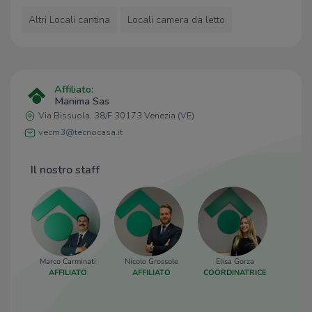
Eurospesa
850 m
Supermercati Maxi
860 m
Altri Locali cantina
Locali camera da letto
iN's
870 m
Negozi
Affiliato:
Negozi
600 m
Manima Sas
Panetteria da Sonia
610 m
Via Bissuola, 38/F 30173 Venezia (VE)
Panificio Maritan
990 m
vecm3@tecnocasa.it
Panificio da Luca
1,2 Km
Pam Local
1,5 Km
Il nostro staff
Bar
La Chiocciola
1,7 Km
Garden Bar
1,9 Km
Esquina de Luxe
1,9 Km
Stendardo
2,0 Km
Marco Carminati
Nicolo Grossole
Elisa Gorza
Mar
AFFILIATO
AFFILIATO
COORDINATRICE
AF
Carpe Diem
2,1 Km