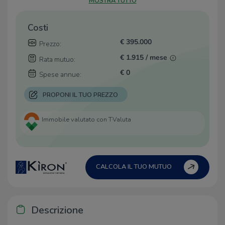
MOSTRA TUTTO
Costi
€ 395.000
Prezzo:
€ 1.915 / mese
Rata mutuo:
€ 0
Spese annue:
PROPONI IL TUO PREZZO
Immobile valutato con T·Valuta
CALCOLA IL TUO MUTUO
Descrizione