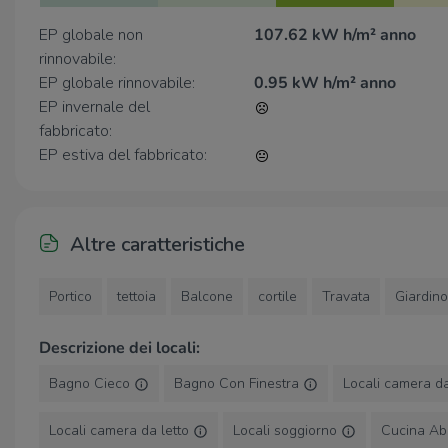
in compagnia, oltre a
due posti auto.
EP globale non
107.62 kW h/m² anno
Costruita nel
1989
, l'abitazione è stata oggetto di
rinnovabile:
recenti interventi di miglioramento, tra cui il
rifacimento
EP globale rinnovabile:
0.95 kW h/m² anno
dell'impianto idraulico
,
l'applicazione di intonaco
EP invernale del
isolante
e l'installazione della nuova
caldaia nel 2025
.
fabbricato:
EP estiva del fabbricato:
Una soluzione ideale per chi cerca spazi generosi,
comfort e indipendenza, in un contesto tranquillo e ben
servito.
Altre caratteristiche
Portico
tettoia
Balcone
cortile
Travata
Giardino
Descrizione dei locali:
Bagno Cieco
Bagno Con Finestra
Locali camera da
Locali camera da letto
Locali soggiorno
Cucina Abi