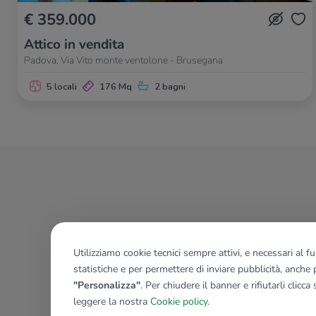
€ 359.000
Attico in vendita
Padova, Via Vito monte ventolone - Brusegana
5 locali
176 Mq
2 bagni
Utilizziamo cookie tecnici sempre attivi, e necessari al 
statistiche e per permettere di inviare pubblicità, anche p
"Personalizza"
. Per chiudere il banner e rifiutarli clicca
leggere la nostra
Cookie policy
.