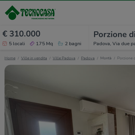
€ 310.000
Porzione di
5 locali
175 Mq
2 bagni
Padova, Via due pa
Home
Ville in vendita
Ville Padova
Padova
Montà
Porzione d