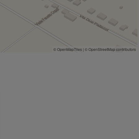
Ristoranti
1,5 Km
Ristorante Bertolini
1,6 Km
Ristorante Maxim
1,7 Km
© OpenMapTiles
|
© OpenStreetMap contributors