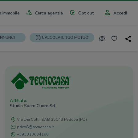
 immobile
Cerca agenzia
Opt out
Accedi
ANNUNCI
CALCOLA IL TUO MUTUO
Affiliato:
Studio Sacro Cuore Srl
Via Dei Colli, 87/B 35143 Padova (PD)
pdco8@tecnocasa.it
+393313604160