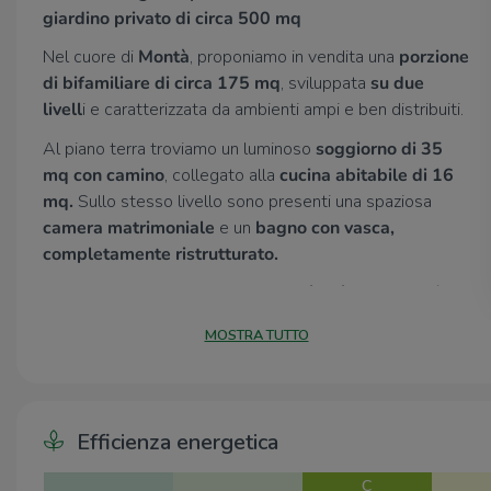
giardino privato di circa 500 mq
Nel cuore di
Montà
, proponiamo in vendita una
porzione
di bifamiliare di circa 175 mq
, sviluppata
su due
livell
i e caratterizzata da ambienti ampi e ben distribuiti.
Al piano terra troviamo un luminoso
soggiorno di 35
mq con camino
, collegato alla
cucina abitabile di 16
mq.
Sullo stesso livello sono presenti una spaziosa
camera matrimoniale
e un
bagno con vasca,
completamente ristrutturato.
Il primo piano, valorizzato dalle
travi a vista
, ospita
due
camere matrimonial
i, uno
studio
e un
bagno
MOSTRA TUTTO
finestrato con doccia, rinnovato nel 2024 insieme
all'impianto idraulico.
All'esterno, la proprietà è circondata da un
giardino
privato di circa 500 mq
, ideale per trascorrere
Efficienza energetica
piacevoli momenti all'aria aperta. Completa la soluzione
C
un elegante
portico travato
, perfetto per pranzi e cene