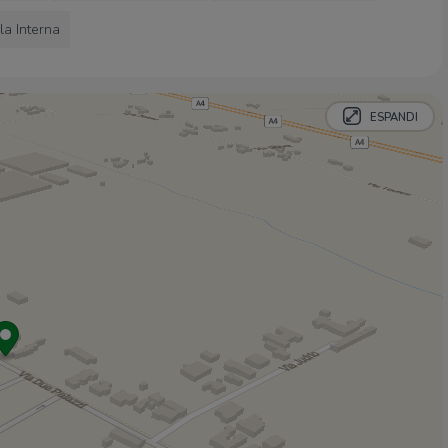
ala Interna
Negozi
Rivendita Rizzo
950 m
Delizie del forno
1,2 Km
ESPANDI
Cibo e salute
1,4 Km
Panificio Rizzo Silvano
1,9 Km
Bimbo Store
2,2 Km
Bar
Bar 89
1,4 Km
Bar
1,5 Km
Le dolci tentazioni
1,8 Km
Bar Trattoria Chiara
1,9 Km
Bamboo
2,6 Km
Ristoranti
Ristorante Pizzeria Locanda Munerato
1,3 Km
Grosso Pomodoro
1,5 Km