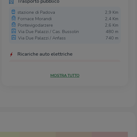
Trasporto pubblico
stazione di Padova
2,9 Km
Fornace Morandi
2,4 Km
Pontevigodarzere
2,6 Km
Via Due Palazzi / Cas. Bussolin
480 m
Via Due Palazzi / Anfass
740 m
Ricariche auto elettriche
ADS Limenella Nord
1,6 Km
EnelX EVA+ Crown Plaza Padova
1,7 Km
MOSTRA TUTTO
Comune di Vigodarzere - 2 x 22 kW
2,6 Km
DriWe Banca Etica
3,0 Km
Scuole
Scuola Primaria "Giuseppe Mazzini"
1,4 Km
III istituto comprensivo statale "A. Briosco"
1,8 Km
Scuole
2,0 Km
Scuola Primaria Muratori
2,0 Km