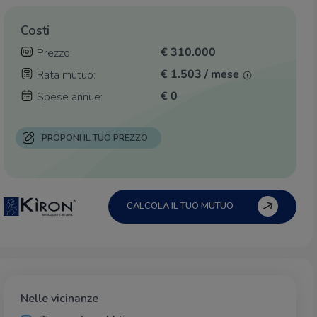
Costi
€ 310.000
Prezzo:
€ 1.503 / mese
Rata mutuo:
€ 0
Spese annue:
PROPONI IL TUO PREZZO
CALCOLA IL TUO MUTUO
Nelle vicinanze