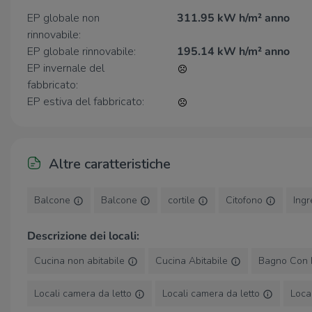
La proprietà necessita di una ristrutturazione completa,
EP globale non
311.95 kW h/m² anno
ma grazie agli ampi spazi interni ed esterni rappresenta
rinnovabile:
una soluzione ideale per famiglie, imprese o investitori
EP globale rinnovabile:
195.14 kW h/m² anno
alla ricerca di un progetto da valorizzare.
EP invernale del
Nota sulla documentazione fotografica:
Le immagini
fabbricato:
sono state ritoccate per mostrare l'immobile più
EP estiva del fabbricato:
ordinato.
Altre caratteristiche
Balcone
Balcone
cortile
Citofono
Ingr
Descrizione dei locali:
Cucina non abitabile
Cucina Abitabile
Bagno Con 
Locali camera da letto
Locali camera da letto
Loca