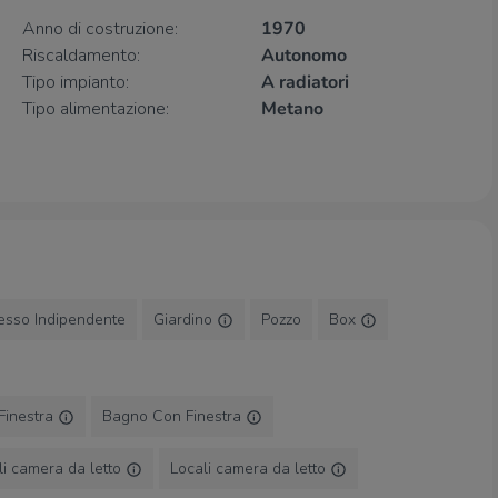
Farmacia di Civezza
3,0 Km
Anno di costruzione:
1970
Riscaldamento:
Autonomo
Supermercati
Tipo impianto:
A radiatori
Tipo alimentazione:
Metano
Penny market
360 m
Conad
1,2 Km
PAM - Supermercato
1,4 Km
Pam
1,4 Km
Euro Spin
1,7 Km
Negozi
Negozi
1,2 Km
esso Indipendente
Giardino
Pozzo
Box
Panificio S. Antonio
1,6 Km
Bar
Finestra
Bagno Con Finestra
Bar
1,2 Km
stra
2,1 Km
li camera da letto
Locali camera da letto
Sailor's
2,5 Km