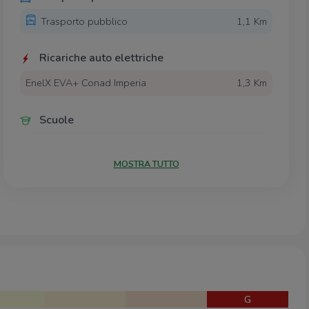
Trasporto pubblico
1,1 Km
Ricariche auto elettriche
EnelX EVA+ Conad Imperia
1,3 Km
Scuole
Polo universitario di Imperia
1,6 Km
Scuole
1,9 Km
MOSTRA TUTTO
ITCG Ruffini
2,0 Km
Liceo Scientifico Vieusseux
2,0 Km
Scuola Media Boine
2,1 Km
Farmacia
Parafarmacia Conad
1,2 Km
Farmacia Massabo'
1,9 Km
Farmacia Gentile
2,0 Km
G
Farmacia Rebagliati
2,1 Km