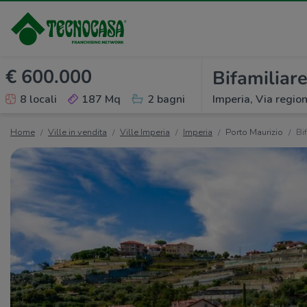
€ 600.000
Bifamiliare
8 locali
187 Mq
2 bagni
Imperia, Via region
Home
Ville in vendita
Ville Imperia
Imperia
Porto Maurizio
Bi