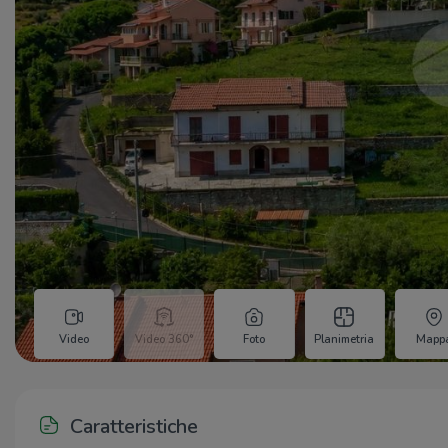
Video
Video 360°
Foto
Planimetria
Mapp
Caratteristiche