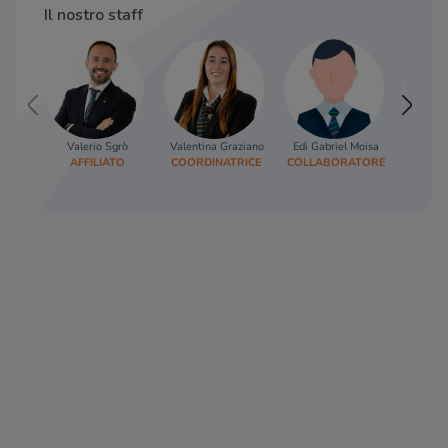
Il nostro staff
Valerio Sgrò
Valentina Graziano
Edi Gabriel Moisa
Sar
AFFILIATO
COORDINATRICE
COLLABORATORE
COLLA