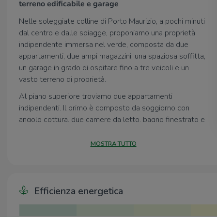
terreno edificabile e garage
Nelle soleggiate colline di Porto Maurizio, a pochi minuti
dal centro e dalle spiagge, proponiamo una proprietà
indipendente immersa nel verde, composta da due
appartamenti, due ampi magazzini, una spaziosa soffitta,
un garage in grado di ospitare fino a tre veicoli e un
vasto terreno di proprietà.
Al piano superiore troviamo due appartamenti
indipendenti. Il primo è composto da soggiorno con
angolo cottura, due camere da letto, bagno finestrato e
balcone. Il secondo dispone di soggiorno con angolo
cottura, due camere da letto, bagno finestrato, balcone
MOSTRA TUTTO
comune e un ulteriore balcone privato.
Il terreno edificabile rappresenta uno dei punti di forza
della proprietà, offrendo la possibilità di realizzare
Efficienza energetica
ulteriori abitazioni e aumentando notevolmente le
potenzialità dell'investimento.