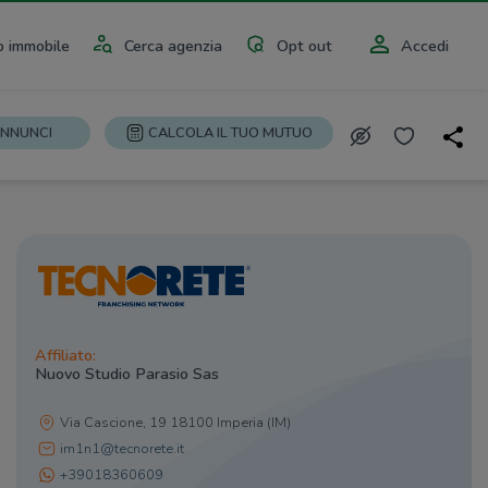
 immobile
Cerca agenzia
Opt out
Accedi
ANNUNCI
CALCOLA IL TUO MUTUO
Affiliato:
Nuovo Studio Parasio Sas
Via Cascione, 19 18100 Imperia (IM)
im1n1@tecnorete.it
+39018360609