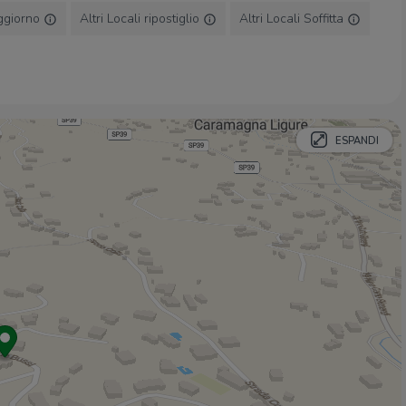
Il Moletto Beach Bar
2,7 Km
oggiorno
Altri Locali ripostiglio
Altri Locali Soffitta
Ristoranti
Bar Pizzeria Pepe Nero
450 m
Amelia
630 m
Ristoranti
1,2 Km
ESPANDI
Ristorante Pizzeria La Bonga
1,5 Km
La mela verde
1,5 Km