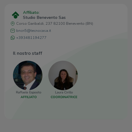
Gaetano Rummo
1,6 Km
Ospedale Sacro Cuore di Gesù
2,3 Km
Affiliato:
Studio Benevento Sas
Fatebenefratelli
Corso Garibaldi, 237 82100 Benevento (BN)
bncn5@tecnocasa.it
Supermercati
+393481194277
Supermercati
170 m
Sigma
1,7 Km
Il nostro staff
Conad
1,7 Km
Deco
1,7 Km
Margherita
1,8 Km
Negozi
Raffaele Esposito
Laura Cirillo
Upim
1,1 Km
AFFILIATO
COORDINATRICE
Pesce di Zucchero
1,6 Km
Snoopy
1,7 Km
Bar