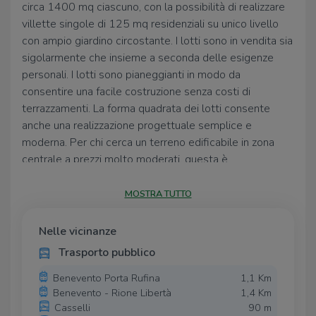
circa 1400 mq ciascuno, con la possibilità di realizzare
villette singole di 125 mq residenziali su unico livello
con ampio giardino circostante. I lotti sono in vendita sia
sigolarmente che insieme a seconda delle esigenze
personali. I lotti sono pianeggianti in modo da
consentire una facile costruzione senza costi di
terrazzamenti. La forma quadrata dei lotti consente
anche una realizzazione progettuale semplice e
moderna. Per chi cerca un terreno edificabile in zona
centrale a prezzi molto moderati, questa è
un'opportunità eccellente. Per ogni informazione tecnica
potete serenamente rivolgervi alla nostra struttura.
MOSTRA TUTTO
Nelle vicinanze
Trasporto pubblico
Benevento Porta Rufina
1,1 Km
Benevento - Rione Libertà
1,4 Km
Casselli
90 m