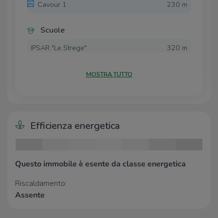
Cavour 1
230 m
Scuole
IPSAR "Le Strege"
320 m
Liceo Scientifico Statale G. Rummo
320 m
Area Didattica di Scienze Economiche
1,4 Km
MOSTRA TUTTO
ed Aziendali
Università degli Studi del Sannio -
1,6 Km
Rettorato
Convitto Nazionale Pietro Giannone
1,7 Km
Efficienza energetica
Farmacia
Parafarmacia Conad
1,6 Km
Farmacia S. Sofia
1,6 Km
Questo immobile è esente da classe energetica
Farmacia del Grosso
1,6 Km
Riscaldamento:
Farmacia Fatebenefratelli
2,3 Km
Assente
Ospedali