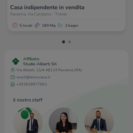
Casa indipendente in vendita
Ravenna, Via Candiano - Trieste
5 locali
180 Mq
2 bagni
Affiliato:
Studio Alberti Srl
Via Alberti, 21/A 48124 Ravenna (RA)
raca3@tecnocasa.it
+393929977992
Il nostro staff