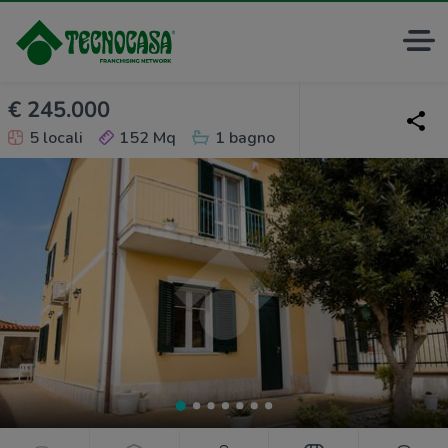
€ 245.000
5 locali
152 Mq
1 bagno