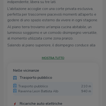
indipendente, libera su tre lati.
L'abitazione accoglie con una corte privata esclusiva,
perfetta per trascorrere piacevoli momenti all'aperto e
godere di uno spazio esterno da vivere in ogni stagione.
Al piano terra troviamo un'ampia cucina abitabile, un
luminoso soggiorno e un comodo disimpegno versatile,
al momento utilizzata come zona pranzo.
Salendo al piano superiore, il disimpegno conduce alla
zona notte composta da due camere da letto, una delle
quali con accesso diretto al balcone, e da un bagno
MOSTRA TUTTO
finestrato completo di box doccia.
Completa la proprietà una pratica tavernetta con
Nelle vicinanze
lavanderia.
Trasporto pubblico
L'immobile è dotato di infissi in doppio vetro, scuroni
Trasporto pubblico
210 m
esterni e aria condizionata, caratteristiche che
Ravenna Leon Battista Alb
940 m
garantiscono comfort e un'ottima vivibilità durante tutto
l'anno.
Ricariche auto elettriche
Chiamaci subito al 0544.217243 per fissare un