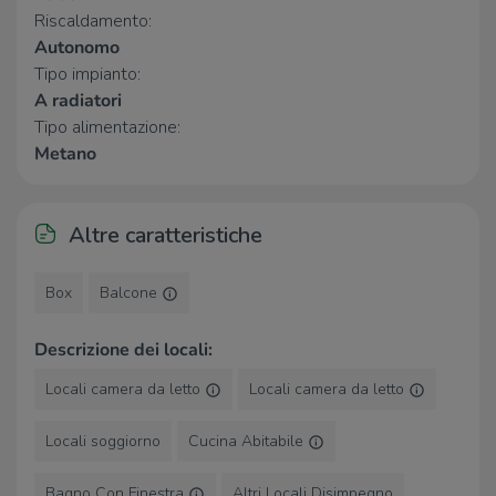
Comunale 2
2,8 Km
Riscaldamento:
Farmacia del Portico
2,9 Km
Autonomo
Tipo impianto:
Ospedali
A radiatori
Tipo alimentazione:
Centro Iperbarico
1,7 Km
Metano
Pronto Soccorso
1,8 Km
Santa Maria delle Croci
1,9 Km
Casa di cura "Domus Nova"
2,6 Km
Altre caratteristiche
Supermercati
Box
Balcone
Extracoop
400 m
TuoDi Discount
920 m
Conad Superstore
2,9 Km
Descrizione dei locali:
Coop
2,9 Km
Locali camera da letto
Locali camera da letto
Conad
3,0 Km
Locali soggiorno
Cucina Abitabile
Negozi
H&M
350 m
Bagno Con Finestra
Altri Locali Disimpegno