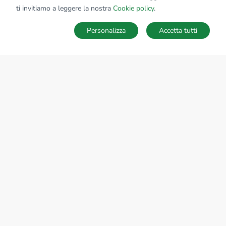
Affiliato:
Studio Alberti Srl
ti invitiamo a leggere la nostra
Cookie policy
.
Via Alberti, 21/A 48124 Ravenna (RA)
Personalizza
Accetta tutti
CONTATTACI
Sede Nazionale
tecnorete.it
kiron.it
AZIENDA
La storia del Gruppo
I nostri brand
Struttura del Gruppo
Il gruppo nel mondo
Lavora con noi
Bilancio di sostenibilità
Responsabilità sociale