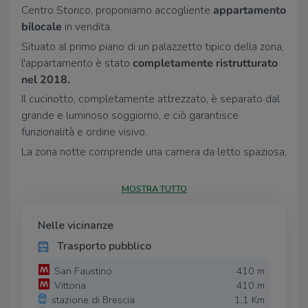
Centro Storico, proponiamo accogliente
appartamento
bilocale
in vendita.
Situato al primo piano di un palazzetto tipico della zona,
l'appartamento è stato
completamente ristrutturato
nel 2018.
Il cucinotto, completamente attrezzato, è separato dal
grande e luminoso soggiorno, e ciò garantisce
funzionalità e ordine visivo.
La zona notte comprende una camera da letto spaziosa,
di circa 20 metri quadri, ideale per il relax, e un bagno
con doccia.
MOSTRA TUTTO
Completa la proprietà una
cantina
al piano interrato,
utile per lo stoccaggio; le
spese condominiali sono
Nelle vicinanze
contenute.
Trasporto pubblico
La posizione strategica nel quartiere Carmine permette
San Faustino
410 m
di godere di tutti i servizi e le comodità che la zona
Vittoria
410 m
offre, rendendo questo appartamento una scelta ideale
stazione di Brescia
1,1 Km
per chi cerca una residenza in una delle aree più