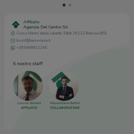
Pirleria Elda
190 m
Bar
200 m
Affiliato:
Ristoranti
Agenzia Del Centro Srl
Corso Martiri della Libertà, 58/A 25122 Brescia (BS)
Ocio Sushi Lab
120 m
i Dù dela Contrada
140 m
bscnf@tecnocasa.it
Polpa Burger
190 m
+393489911240
Ristorante Pizzeria Bella Napoli
220 m
Kenzy
220 m
Il nostro staff
Lorenzo Biemmi
Massimiliano Bettini
AFFILIATO
COLLABORATORE