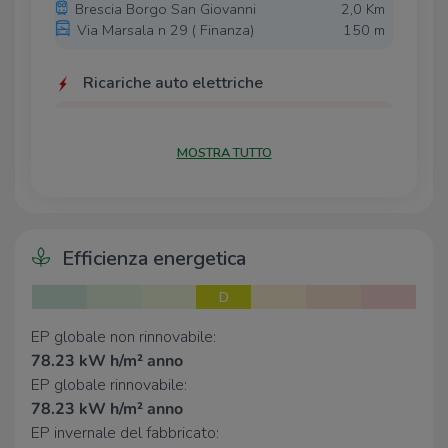
Brescia Borgo San Giovanni
2,0 Km
dinamiche di Brescia.
Via Marsala n 29 ( Finanza)
150 m
La presenza della Metropolitana a poche centinaia di
metri garantisce facili spostamenti in tutta la città e
Ricariche auto elettriche
verso la stazione dei Treni.
A2A BS Tartaglia
430 m
Parcheggio Piazza Vittoria A2A BS
510 m
MOSTRA TUTTO
A2A Piazza della Vittoria
540 m
PARCHEGGIO Piazza del Mercato A2A
540 m
BS
PARCHEGGIO Fossa Bagni A2A BS
630 m
Efficienza energetica
Scuole
D
Scuole
120 m
Università degli Studi di Brescia -
270 m
EP globale non rinnovabile:
Facoltà di Giurisprudenza
78.23 kW h/m² anno
Università degli Studi di Brescia -
370 m
EP globale rinnovabile:
Segreterie
78.23 kW h/m² anno
Università degli Studi di Brescia -
490 m
EP invernale del fabbricato:
Facoltà di Economia