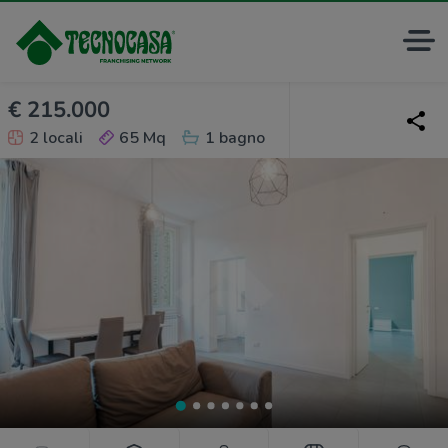
€ 215.000
2 locali
65 Mq
1 bagno