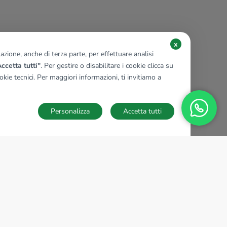
x
zione, anche di terza parte, per effettuare analisi
ccetta tutti"
. Per gestire o disabilitare i cookie clicca su
kie tecnici. Per maggiori informazioni, ti invitiamo a
Personalizza
Accetta tutti
TECNOCASA NEL MONDO
,
,
,
,
,
,
,
Italia
Spagna
Ungheria
Messico
Polonia
Francia
Germania
,
,
Tunisia
Thailandia
Repubblica di San Marino
Impostazioni Cookies