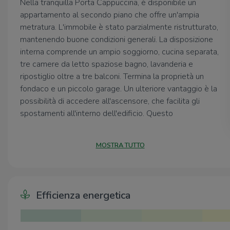
Nella tranquilla Porta Cappuccina, è disponibile un
appartamento al secondo piano che offre un'ampia
metratura. L'immobile è stato parzialmente ristrutturato,
mantenendo buone condizioni generali. La disposizione
interna comprende un ampio soggiorno, cucina separata,
tre camere da letto spaziose bagno, lavanderia e
ripostiglio oltre a tre balconi. Termina la proprietà un
fondaco e un piccolo garage. Un ulteriore vantaggio è la
possibilità di accedere all'ascensore, che facilita gli
spostamenti all'interno dell'edificio. Questo
appartamento rappresenta una soluzione abitativa
comoda e ben collegata, perfetta per chi cerca spazio e
MOSTRA TUTTO
praticità.
IL PRESENTE ANNUNCIO HA VALENZA INFORMATIVA
E NON CONTRATTUALE
Efficienza energetica