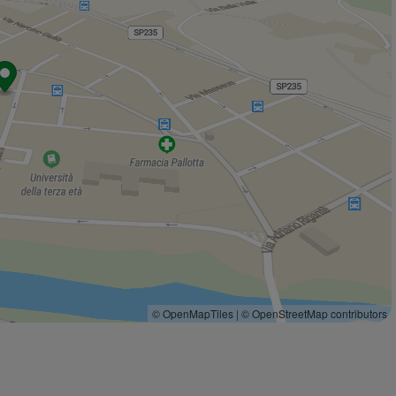
Idee Moda
120 m
Alimentari Forno Marozzi
150 m
Red Fox
170 m
Forno Marsico
230 m
Lucia Zanni Punto & Virgola by Pamela
260 m
Bar
Babbo's bar
90 m
Bar Musical
150 m
Bar delle Fontane
220 m
Bar Tabaccheria Sally
250 m
L'isola che non c'è
290 m
Ristoranti
© OpenMapTiles
|
© OpenStreetMap contributors
Il Capriccio degli Dei
480 m
LocandaImperfetta
540 m
Chisc
540 m
La torre
560 m
De Vulgari
560 m