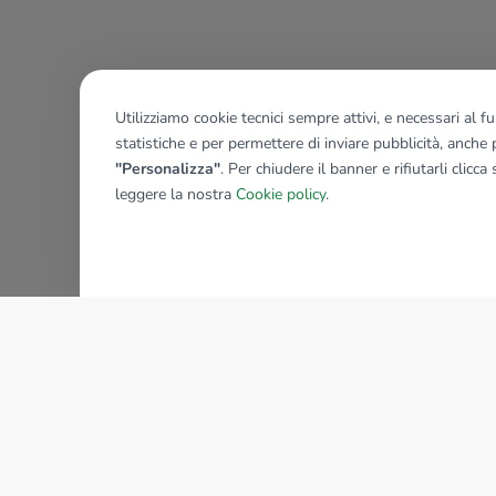
Utilizziamo cookie tecnici sempre attivi, e necessari al 
statistiche e per permettere di inviare pubblicità, anche p
"Personalizza"
. Per chiudere il banner e rifiutarli clicca
leggere la nostra
Cookie policy
.
AZIENDA
La storia del Gruppo
I nostri brand
Struttura del Gruppo
Il gruppo nel mondo
Lavora con noi
Bilancio di sostenibilità