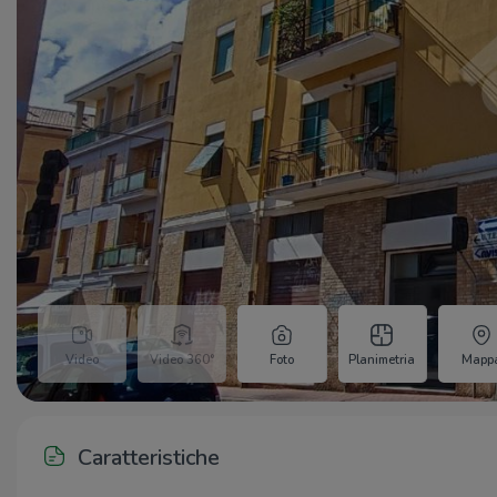
Video
Video 360°
Foto
Planimetria
Mapp
Caratteristiche