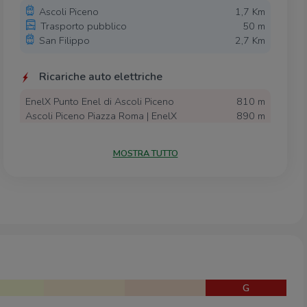
Ascoli Piceno
1,7 Km
Trasporto pubblico
50 m
San Filippo
2,7 Km
Ricariche auto elettriche
EnelX Punto Enel di Ascoli Piceno
810 m
Ascoli Piceno Piazza Roma | EnelX
890 m
Ascoli Vellei | EnelX
910 m
MOSTRA TUTTO
Scuole
Università della terza età
120 m
Scuola dell'infanzia "Carlo Collodi"
270 m
Scuola Primaria "Gianni Rodari"
470 m
Scuola Primaria "San Serafino - Galiè"
500 m
Istituto Tecnico Commerciale e per
520 m
Geometri "Umberto I"
G
Farmacia