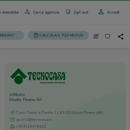
 immobile
Cerca agenzia
Opt out
Accedi
ANNUNCI
CALCOLA IL TUO MUTUO
Affiliato:
Studio Piceno Srl
Corso Trento e Trieste, 11 63100 Ascoli Piceno (AP)
apcm2@tecnocasa.it
+393519479420