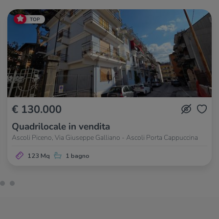
TOP
€ 130.000
Quadrilocale in vendita
Ascoli Piceno, Via Giuseppe Galliano - Ascoli Porta Cappuccina
123 Mq
1 bagno