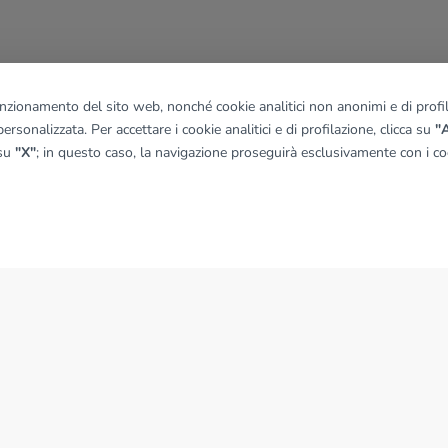
funzionamento del sito web, nonché cookie analitici non anonimi e di profila
ersonalizzata. Per accettare i cookie analitici e di profilazione, clicca su
"A
 su
"X"
; in questo caso, la navigazione proseguirà esclusivamente con i coo
NEWS
News dal Gruppo Tecnocasa