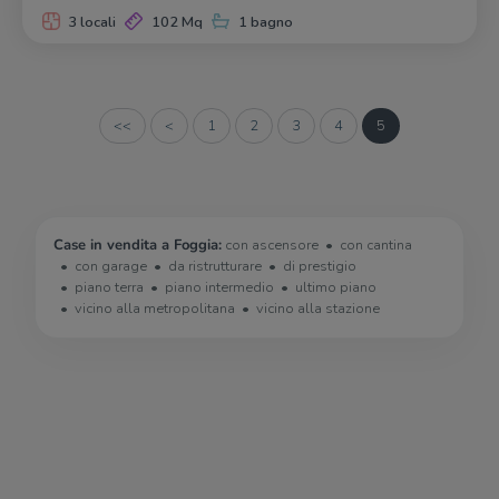
3 locali
102 Mq
1 bagno
<<
<
1
2
3
4
5
Case in vendita a Foggia:
con ascensore
con cantina
con garage
da ristrutturare
di prestigio
piano terra
piano intermedio
ultimo piano
vicino alla metropolitana
vicino alla stazione