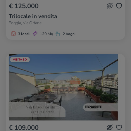
€ 125.000
Trilocale in vendita
Foggia, Via Orfane
3 locali
130 Mq
2 bagni
VISITA 3D
€ 109.000