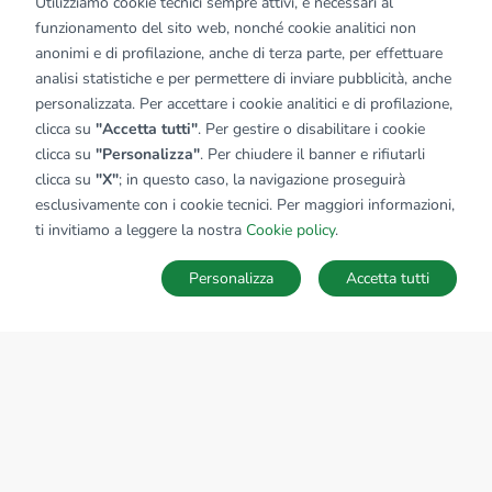
Utilizziamo cookie tecnici sempre attivi, e necessari al
funzionamento del sito web, nonché cookie analitici non
anonimi e di profilazione, anche di terza parte, per effettuare
analisi statistiche e per permettere di inviare pubblicità, anche
personalizzata. Per accettare i cookie analitici e di profilazione,
clicca su
"Accetta tutti"
. Per gestire o disabilitare i cookie
clicca su
"Personalizza"
. Per chiudere il banner e rifiutarli
clicca su
"X"
; in questo caso, la navigazione proseguirà
esclusivamente con i cookie tecnici. Per maggiori informazioni,
ti invitiamo a leggere la nostra
Cookie policy
.
Personalizza
Accetta tutti
MAPPA
SALVA RICERCA
Ricerche
Preferiti
Nascosti
Accedi
Sede Nazionale
tecnorete.it
kiron.it