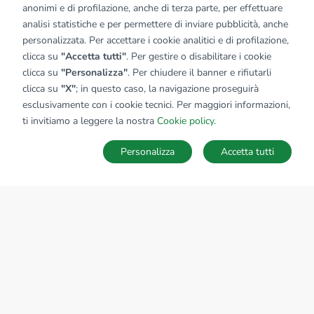
anonimi e di profilazione, anche di terza parte, per effettuare
analisi statistiche e per permettere di inviare pubblicità, anche
personalizzata. Per accettare i cookie analitici e di profilazione,
clicca su
"Accetta tutti"
. Per gestire o disabilitare i cookie
clicca su
"Personalizza"
. Per chiudere il banner e rifiutarli
clicca su
"X"
; in questo caso, la navigazione proseguirà
esclusivamente con i cookie tecnici. Per maggiori informazioni,
Affiliato:
Industriale Cremona Srl
ti invitiamo a leggere la nostra
Cookie policy
.
Corso Vittorio Emanuele II, 13 26100 Cremona (CR)
Personalizza
Accetta tutti
CONTATTACI
Sede Nazionale
tecnorete.it
kiron.it