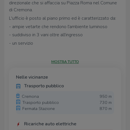
direzionale che si affaccia su Piazza Roma nel Comune
di Cremona.
L'ufficio è posto al piano primo ed è caratterizzato da:
- ampie vetarte che rendono l'ambiente luminoso
- suddiviso in 3 vani oltre all'ingresso
- un servizio
- ascensore
- termoautonomo con convettori ad aria
MOSTRA TUTTO
Possibilità di usufruire dell'arredo come da fotografie
qualora il conduttore ne avesse si volesse una
Nelle vicinanze
metratura superiore, in adiacenza disponiamo d'ufficio
Trasporto pubblico
speculare e
comunicante.
Cremona
950 m
Trasporto pubblico
730 m
UBICAZIONE E CONTESTO
Fermata Stazione
870 m
La città di Cremona con 71.924 abitanti è situata nel
sud della Lombardia e dista circa 30 km da Piacenza,
Ricariche auto elettriche
50 km da Brescia, 75 km da Bergamo e 85 km da