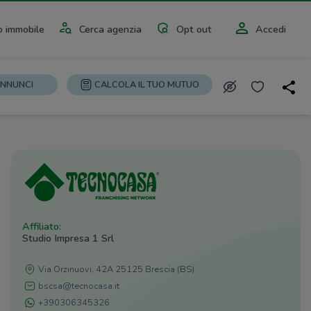
 immobile
Cerca agenzia
Opt out
Accedi
ANNUNCI
CALCOLA IL TUO MUTUO
Affiliato:
Studio Impresa 1 Srl
Via Orzinuovi, 42A 25125 Brescia (BS)
bscsa@tecnocasa.it
+390306345326