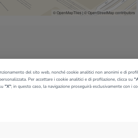
Caffè ristretto
1,2 Km
© OpenMapTiles
|
© OpenStreetMap contributors
Ristoranti
Al Cairo
270 m
Ristorante Pizzeria La Briciola
800 m
Mr. Kumpir
810 m
La Piadineria
830 m
Old Wild West
870 m
funzionamento del sito web, nonché cookie analitici non anonimi e di profila
ersonalizzata. Per accettare i cookie analitici e di profilazione, clicca su
"A
 su
"X"
; in questo caso, la navigazione proseguirà esclusivamente con i coo
NEWS