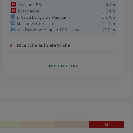
Stazione FS
1,4 Km
Bresciadue
1,5 Km
Brescia Borgo San Giovanni
1,1 Km
stazione di Brescia
1,2 Km
Via Divisione Acqui n 105 chiesa
220 m
Ricariche auto elettriche
EnelX EVA+ Enel Point Brescia
540 m
SIPROTEC / OMB1
660 m
MOSTRA TUTTO
LIDL Brescia Zara
790 m
COOP cc Nuovo Flaminia
930 m
A2A Media World
1,0 Km
Scuole
Istituto Salesiano Don Bosco
770 m
Scuola Secondaria di Primo Grado
1,1 Km
Bettinzoli
G
Istituto di Istruzione Superiore Statale
1,3 Km
Camillo Golgi