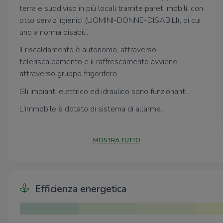
terra e suddiviso in più locali tramite pareti mobili, con
otto servizi igienici (UOMINI-DONNE-DISABILI), di cui
uno a norma disabili.
Il riscaldamento è autonomo, attraverso
teleriscaldamento e il raffrescamento avviene
attraverso gruppo frigorifero.
Gli impianti elettrico ed idraulico sono funzionanti.
L'immobile è dotato di sistema di allarme.
Le spese condominiali ammontano a circa €4000 annui,
esclusi consumi di teleriscadamento e acqua.
MOSTRA TUTTO
Parcheggi disponibili adiacenti.
Efficienza energetica