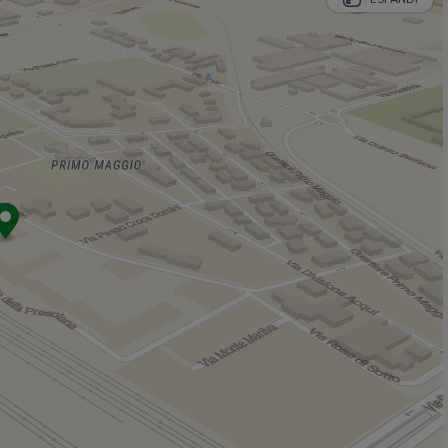
Aumai
810 m
Lidl
810 m
Italmark
820 m
Esselunga
1,1 Km
Simply Market
1,1 Km
Negozi
Traversi
280 m
Pull & Bear
890 m
Bershka
900 m
A Tutto Risparmio
930 m
Ristohouse
980 m
Bar
Ciusmita
390 m
Lio Bar
730 m
Circus Beat Club
1,1 Km
Bar Fontana
1,1 Km