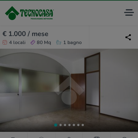
€ 1.000 / mese
4 locali
80 Mq
1 bagno