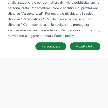
analisi statistiche e per permettere di inviare pubblicità, anche
personalizzata. Per accettare i cookie analitici e di profilazione,
clicca su
"Accetta tutti"
. Per gestire o disabilitare i cookie
clicca su
"Personalizza"
. Per chiudere il banner e rifiutarli
clicca su
"X"
; in questo caso, la navigazione proseguirà
esclusivamente con i cookie tecnici. Per maggiori informazioni,
Affiliato:
Industriale Dalmine Srl
ti invitiamo a leggere la nostra
Cookie policy
.
Via Provinciale, 21/A 24040 Lallio (BG)
Personalizza
Accetta tutti
CONTATTACI
Sede Nazionale
tecnorete.it
kiron.it
AZIENDA