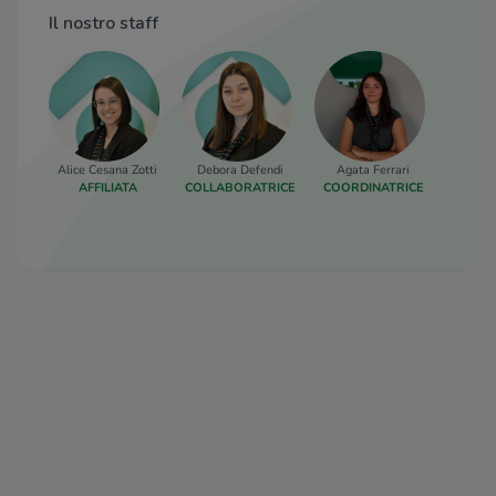
Mishi Mishi
700 m
Il nostro staff
Al Carroponte
1,2 Km
Trattoria D’Ambrosio
1,2 Km
Osteria Risi.co
1,3 Km
Alice Cesana Zotti
Debora Defendi
Agata Ferrari
Lara M
AFFILIATA
COLLABORATRICE
COORDINATRICE
COORD