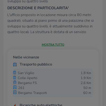
sviluppa su quattro livelli.
DESCRIZIONE E PARTICOLARITA'
L'ufficio proposto in locazione misura circa 80 metri
quadrati, situato al piano primo di una palazzina che si
sviluppa su quattro livelli, è attualmente suddiviso in
quattro locali. La struttura è dotata di un servizio
igienico privato e presenta un pavimento con piastrelle.
L’immobile è dotato di impianto elettrico e di
MOSTRA TUTTO
illuminazione oltre a quello di riscaldamento e di
condizionamento.
Nelle vicinanze
UBICAZIONE E CONTESTO
Trasporto pubblico
Il complesso si trova nel Comune di Bergamo, vicino ai
San Vigilio
1,8 Km
servizi principali. La soluzione inoltre, presenta alcuni
Colle Aperto
1,9 Km
parcheggi pubblici nelle vicinanze.
Bergamo FS
2,6 Km
261
50 m
Bergamo Trasporti
60 m
Ricariche auto elettriche