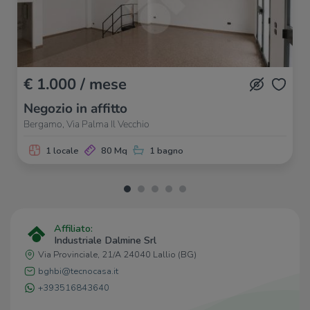
Negozi
Panificio Forneria Rota
260 m
Forno artigianale
520 m
€ 1.000 / mese
Fornaio
610 m
Gastronomia Il Piacere
890 m
Negozio in affitto
Panificio Tresoldi
1,1 Km
Bergamo, Via Palma Il Vecchio
1 locale
80 Mq
1 bagno
Bar
Bar
320 m
In & out
380 m
Bar H
520 m
Bar
780 m
Affiliato:
Bar Luis
1,1 Km
Industriale Dalmine Srl
Via Provinciale, 21/A 24040 Lallio (BG)
bghbi@tecnocasa.it
Ristoranti
+393516843640
Macelleria con Ristoro - Carminati
360 m