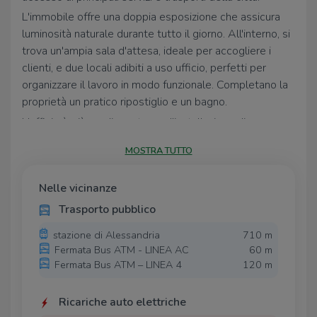
L'immobile offre una doppia esposizione che assicura
luminosità naturale durante tutto il giorno. All'interno, si
trova un'ampia sala d'attesa, ideale per accogliere i
clienti, e due locali adibiti a uso ufficio, perfetti per
organizzare il lavoro in modo funzionale. Completano la
proprietà un pratico ripostiglio e un bagno.
L'ufficio è già predisposto per l'installazione di un
impianto di climatizzazione e l'impianto elettrico è a
MOSTRA TUTTO
norma con certificazione di conformità di recente
rilascio. Una soluzione versatile e ben collegata, adatta
Nelle vicinanze
a diverse esigenze professionali.
Trasporto pubblico
stazione di Alessandria
710 m
Fermata Bus ATM - LINEA AC
60 m
Fermata Bus ATM – LINEA 4
120 m
Ricariche auto elettriche