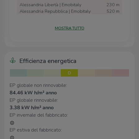
Alessandria Libertà | Emobitaly
230 m
Alessandria Repubblica | Emobitaly
520 m
U2 SUPERMERCATO ALESSANDRIA
1,2 Km
De Andrè | ENELX
MOSTRA TUTTO
Alessandria Via San Giovanni Bosco |
1,2 Km
EnelX
Mercatò Alessandria
1,3 Km
Efficienza energetica
Scuole
Scuola media "Vivaldi"
150 m
D
Istituto Musicale "Vivaldi"
170 m
Palazzo Cuttica
190 m
EP globale non rinnovabile:
Scuole
200 m
84.46 kW h/m² anno
I.I.S. Saluzzo Plana
210 m
EP globale rinnovabile:
3.38 kW h/m² anno
Farmacia
EP invernale del fabbricato:
Farmacia Odone
60 m
EP estiva del fabbricato:
Farmacia Scevola
130 m
Farmacia Pittaluga
200 m