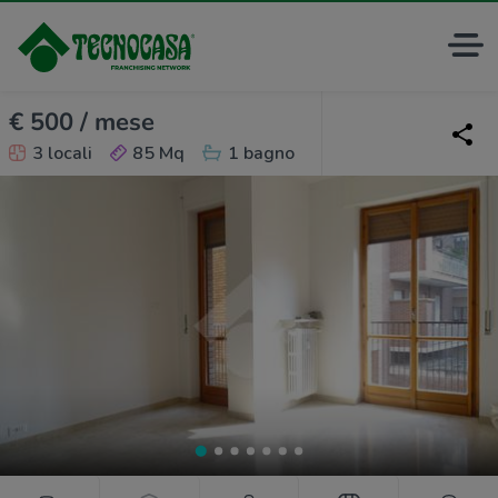
€ 500 / mese
3 locali
85 Mq
1 bagno