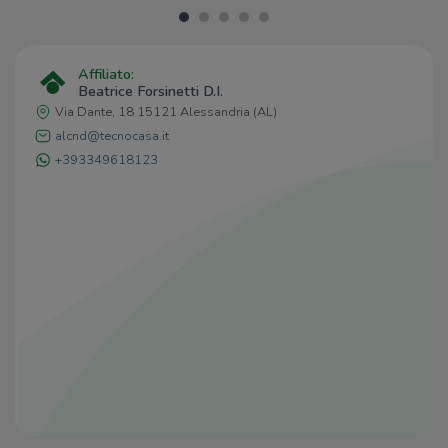
Ismail
130 m
Da Diego
130 m
Il Pizz'ino
150 m
Affiliato:
Beatrice Forsinetti D.I.
Via Dante, 18 15121 Alessandria (AL)
alcnd@tecnocasa.it
+393349618123