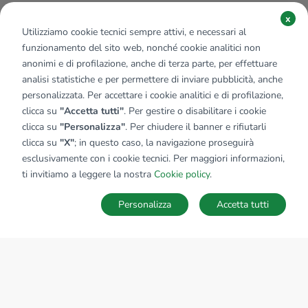
x
Utilizziamo cookie tecnici sempre attivi, e necessari al
funzionamento del sito web, nonché cookie analitici non
anonimi e di profilazione, anche di terza parte, per effettuare
analisi statistiche e per permettere di inviare pubblicità, anche
personalizzata. Per accettare i cookie analitici e di profilazione,
clicca su
"Accetta tutti"
. Per gestire o disabilitare i cookie
clicca su
"Personalizza"
. Per chiudere il banner e rifiutarli
clicca su
"X"
; in questo caso, la navigazione proseguirà
esclusivamente con i cookie tecnici. Per maggiori informazioni,
Affiliato:
Impresa Firenze Srl
ti invitiamo a leggere la nostra
Cookie policy
.
Viale Spartaco Lavagnini, 4A/4B/6A 50121 Firenze (FI)
Personalizza
Accetta tutti
CONTATTACI
Sede Nazionale