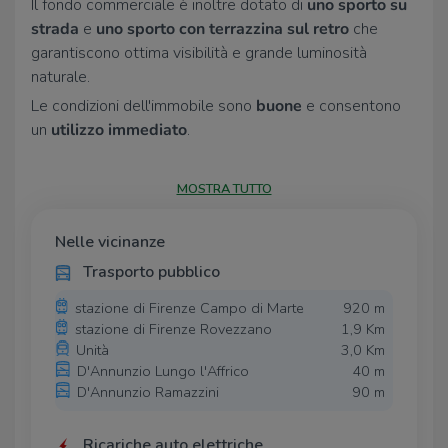
Il fondo commerciale è inoltre dotato di
uno sporto su
strada
e
uno sporto con terrazzina sul retro
che
garantiscono ottima visibilità e grande luminosità
naturale.
Le condizioni dell'immobile sono
buone
e consentono
un
utilizzo immediato
.
La posizione
, inserita in un contesto residenziale vivace
e ben collegato, rappresenta un
valore aggiunto
per
MOSTRA TUTTO
chi cerca una soluzione
funzionale e visibile.
Categoria catastale:
C/1.
Nelle vicinanze
-------------------------------------------------------
Trasporto pubblico
---------------------
stazione di Firenze Campo di Marte
920 m
Chiamaci e fissa subito un appuntamento:
stazione di Firenze Rovezzano
1,9 Km
055.234.43.54. o manda un'email a - Immobili per
Unità
3,0 Km
l'Impresa è la divisione del Gruppo Tecnocasa
D'Annunzio Lungo l'Affrico
40 m
specializzata nel settore commerciale, direzionale,
D'Annunzio Ramazzini
90 m
logistico ed aziendale. Questa divisione è presente nel
territorio di Firenze e provincia dal 2012 e supporta le
Ricariche auto elettriche