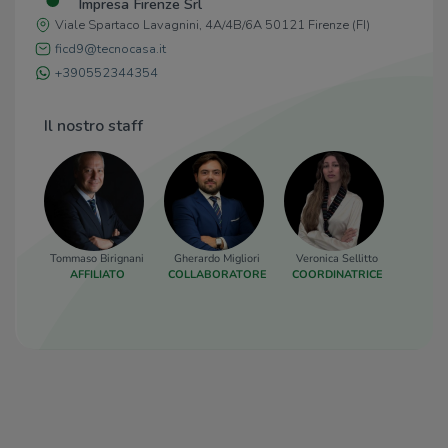
Impresa Firenze Srl
Ristoranti
100 m
Viale Spartaco Lavagnini, 4A/4B/6A 50121 Firenze (FI)
Il Pallaio
260 m
La Taverna dei Matti
280 m
ficd9@tecnocasa.it
Aviazilbe campo di marte
330 m
+390552344354
Piazza del Vino
380 m
Il nostro staff
Tommaso Birignani
Gherardo Migliori
Veronica Sellitto
Muha
AFFILIATO
COLLABORATORE
COORDINATRICE
COLLA