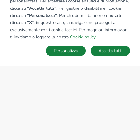
personalizzata. Per accettare i cookie analitici e di profilazione,
clicca su
"Accetta tutti"
. Per gestire o disabilitare i cookie
clicca su
"Personalizza"
. Per chiudere il banner e rifiutarli
clicca su
"X"
; in questo caso, la navigazione proseguirà
esclusivamente con i cookie tecnici. Per maggiori informazioni,
Affiliato:
Studio Alto Salento Commenda Srl
ti invitiamo a leggere la nostra
Cookie policy
.
Via Appia , 278 72100 Brindisi (BR)
Personalizza
Accetta tutti
CONTATTACI
Sede Nazionale
tecnorete.it
kiron.it
AZIENDA
La storia del Gruppo