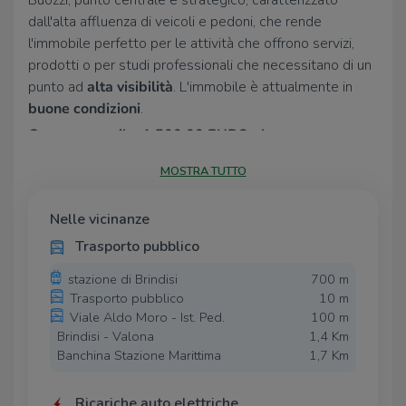
Buozzi, punto centrale e strategico, caratterizzato
dall'alta affluenza di veicoli e pedoni, che rende
l'immobile perfetto per le attività che offrono servizi,
prodotti o per studi professionali che necessitano di un
punto ad
alta visibilità
. L'immobile è attualmente in
buone condizioni
.
Canone mensile:
1.500,00 EURO al mese
L'immobile è anche su Facebook, '
Agenzia Tecnocasa
MOSTRA TUTTO
Alto Salento Commenda Brindisi
' e clicca
MI PIACE
oppure se vuoi contenuti e informazioni esclusive prima
Nelle vicinanze
di tutti
ABBONATI
alla nostra pagina Facebook... Per
Trasporto pubblico
vedere i video delle nostre proposte immobiliari, cerca
su youtube il nostro canale '
Tecnocasa Alto Salento
stazione di Brindisi
700 m
Commenda Brindisi
' ed iscriviti.
Trasporto pubblico
10 m
Viale Aldo Moro - Ist. Ped.
100 m
Brindisi - Valona
1,4 Km
Banchina Stazione Marittima
1,7 Km
Ricariche auto elettriche