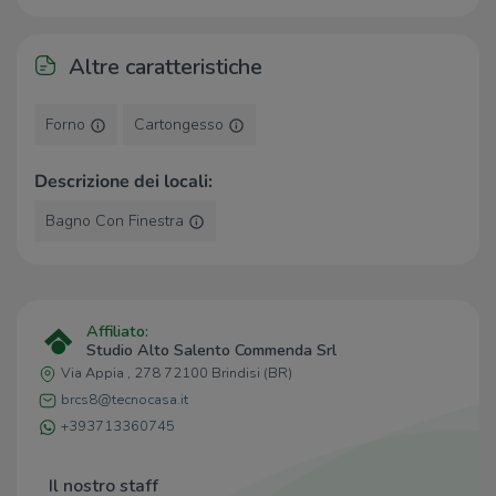
Farmacia Rizzo
420 m
Farmacia Cecere
600 m
Altre caratteristiche
Ospedali
Forno
Cartongesso
Ospedale Di Summa
870 m
Pronto Soccorso Presidio
1,8 Km
Descrizione dei locali:
Ospedaliero "A. Perrino"
Presidio Ospedaliero "Antonio
1,9 Km
Bagno Con Finestra
Perrino"
Supermercati
Affiliato:
Interspar
120 m
Studio Alto Salento Commenda Srl
CONAD
350 m
Via Appia , 278 72100 Brindisi (BR)
Coop
410 m
brcs8@tecnocasa.it
Supermercati
420 m
Casa supermarket
570 m
+393713360745
Negozi
Il nostro staff