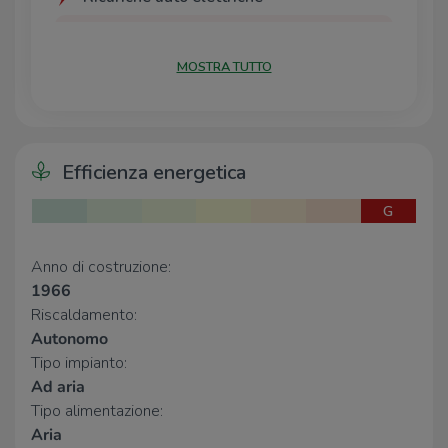
Eneldrive Parcheggio di viale Aldo
340 m
Moro
MOSTRA TUTTO
CONAD Brindisi Dalmazia | EnelX
350 m
Eneldrive Ospedale Di Summa
830 m
Eneldrive Corso Roma
1,2 Km
Eneldrive Comune di Brindisi
1,4 Km
Efficienza energetica
Scuole
G
Istituto Magistrale Statale E. Palumbo
240 m
Scuola secondaria Giulio Cesare
300 m
Anno di costruzione:
Istituto Comprensivo S.Elia-Commenda
300 m
1966
Scuola elementare statale Collodi
480 m
Scuola materna Statale Montessori
560 m
Riscaldamento:
Autonomo
Tipo impianto:
Farmacia
Ad aria
Nuova Farmacia amica
210 m
Tipo alimentazione:
Farmacia Commenda
240 m
Aria
Farmacia Sant'Angelo
350 m