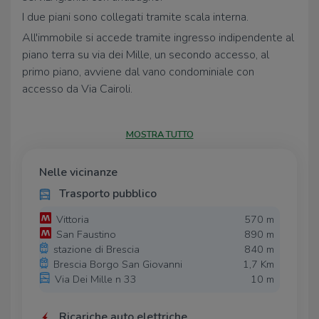
I due piani sono collegati tramite scala interna.
All'immobile si accede tramite ingresso indipendente al
piano terra su via dei Mille, un secondo accesso, al
primo piano, avviene dal vano condominiale con
accesso da Via Cairoli.
Le spese condominiali ammontano a circa € 9.600
annuali comprensive della pulizia delle parti comuni e
MOSTRA TUTTO
della quota fissa del riscaldamento e raffrescamento
che sono centralizzati.
Nelle vicinanze
Gli impianti elettrico, idraulico e luci sono funzionanti; è
Trasporto pubblico
presente altresì l'allacciamento per la fibra.
Ideale per attività professionali.
Vittoria
570 m
San Faustino
890 m
CANONE SOGGETTO AD IVA.
stazione di Brescia
840 m
Brescia Borgo San Giovanni
1,7 Km
Via Dei Mille n 33
10 m
Ricariche auto elettriche