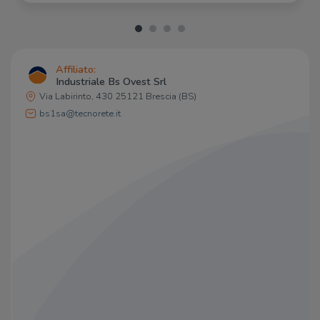
Taj Mahal
240 m
Kenzy
270 m
Ristorante Pizzeria Bella Napoli
410 m
Osteria la Colonna
520 m
Old Wild West
540 m
Affiliato:
Industriale Bs Ovest Srl
Via Labirinto, 430 25121 Brescia (BS)
bs1sa@tecnorete.it