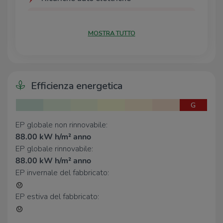
A2A BS Tartaglia
550 m
PARCHEGGIO Piazza del Mercato A2A
560 m
MOSTRA TUTTO
BS
Parcheggio Piazza Vittoria A2A BS
620 m
A2A Piazza della Vittoria
660 m
EnelX EVA+ Enel Point Brescia
690 m
Efficienza energetica
Scuole
G
Scuole
480 m
Università Cattolica del Sacro Cuore
590 m
EP globale non rinnovabile:
Università degli Studi di Brescia -
740 m
88.00 kW h/m² anno
Facoltà di Giurisprudenza
EP globale rinnovabile:
Università degli Studi di Brescia -
850 m
88.00 kW h/m² anno
Segreterie
EP invernale del fabbricato:
Università Cattolica Dipartimento di
930 m
Scienze Matematiche, Fisiche e
EP estiva del fabbricato:
Naturali