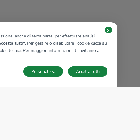
x
zione, anche di terza parte, per effettuare analisi
ccetta tutti"
. Per gestire o disabilitare i cookie clicca su
kie tecnici. Per maggiori informazioni, ti invitiamo a
Personalizza
Accetta tutti
TECNOCASA NEL MONDO
,
,
,
,
,
,
,
Italia
Spagna
Ungheria
Messico
Polonia
Francia
Germania
,
,
Tunisia
Thailandia
Repubblica di San Marino
Impostazioni Cookies