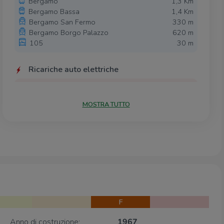
Bergamo
1,3 Km
Bergamo Bassa
1,4 Km
Bergamo San Fermo
330 m
Bergamo Borgo Palazzo
620 m
105
30 m
Ricariche auto elettriche
A2A BG Palanorda
420 m
A2A BG Parcheggio del cimitero
450 m
MOSTRA TUTTO
A2A BG Cefalonia
730 m
Bergamo Pascoli | RESSOLAR FAST
920 m
Ekomobil - 22 kW
950 m
Scuole
Scuola Primaria 'Da Rosciate'
170 m
Scuola dell'Infanzia Sant'Anna
250 m
Scuole Paritarie I e II grado (iSchool)
290 m
F
Scuola dell'Infanzia Arcobaleno
300 m
Centro Scolastico Tua Scuola
410 m
Anno di costruzione:
1967