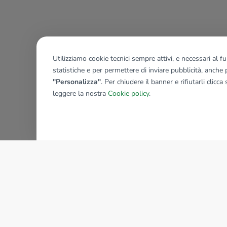
Utilizziamo cookie tecnici sempre attivi, e necessari al 
statistiche e per permettere di inviare pubblicità, anche p
"Personalizza"
. Per chiudere il banner e rifiutarli clicca
leggere la nostra
Cookie policy
.
AZIENDA
La storia del Gruppo
I nostri brand
Struttura del Gruppo
Il gruppo nel mondo
Lavora con noi
Bilancio di sostenibilità