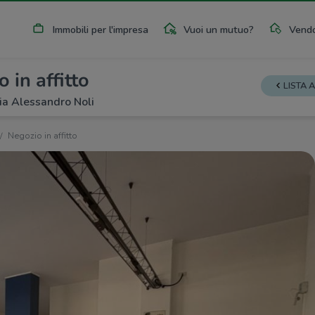
Immobili per l'impresa
Vuoi un mutuo?
Vendo
 in affitto
LISTA 
a Alessandro Noli
Negozio in affitto