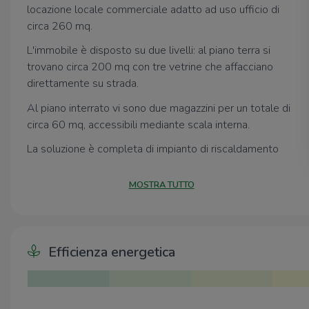
locazione locale commerciale adatto ad uso ufficio di
circa 260 mq.
L'immobile è disposto su due livelli: al piano terra si
trovano circa 200 mq con tre vetrine che affacciano
direttamente su strada.
Al piano interrato vi sono due magazzini per un totale di
circa 60 mq, accessibili mediante scala interna.
La soluzione è completa di impianto di riscaldamento
centralizzato con valvole, impianto di condizionamento
autonomo e servizio igienico.
MOSTRA TUTTO
Ideale sia per attività commerciali che per settore
servizi.
Efficienza energetica