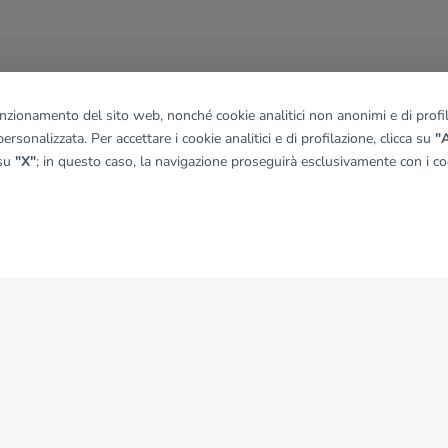
funzionamento del sito web, nonché cookie analitici non anonimi e di profila
ersonalizzata. Per accettare i cookie analitici e di profilazione, clicca su
"A
 su
"X"
; in questo caso, la navigazione proseguirà esclusivamente con i coo
NEWS
News dal Gruppo Tecnocasa