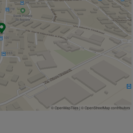
Pam Local
390 m
Despar
440 m
D Più
530 m
Carrefour - Borgo Santa Caterina
550 m
Negozi
Panificio Capello
240 m
Malema
370 m
Pietra di Luna
370 m
Panificio
370 m
Main Street Clothing
380 m
Bar
Bar Suardi
230 m
Tacco Dodici Cafè
290 m
© OpenMapTiles
|
© OpenStreetMap contributors
Bar Skyline
300 m
Bar
310 m
Bar
320 m