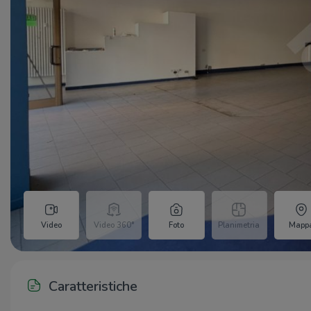
Video
Video 360°
Foto
Planimetria
Mapp
Caratteristiche