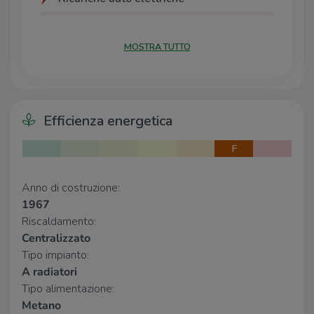
A2A BG Palanorda
390 m
A2A BG Parcheggio del cimitero
480 m
MOSTRA TUTTO
A2A BG Cefalonia
740 m
Bergamo Pascoli | RESSOLAR FAST
930 m
Ekomobil - 22 kW
970 m
Efficienza energetica
Scuole
Scuola Primaria 'Da Rosciate'
140 m
F
Scuola dell'Infanzia Sant'Anna
260 m
Scuola dell'Infanzia Arcobaleno
310 m
Anno di costruzione:
Scuole Paritarie I e II grado (iSchool)
310 m
1967
Centro Scolastico Tua Scuola
380 m
Riscaldamento:
Centralizzato
Farmacia
Tipo impianto:
Farmacia Sant'Anna
500 m
A radiatori
Farmacia
540 m
Tipo alimentazione:
Farmacia Mandelli
650 m
Metano
Via Borgo Palazzo
680 m