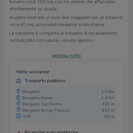
trovano circa 100 mq con tre vetrine che affacciano
direttamente su strada.
Al piano interrato vi sono due magazzini per un totale di
circa 40 mq, accessibili mediante scala interna.
La soluzione è completa di impianto di riscaldamento
centralizzato con valvole servizio igienico.
Completo di box auto singolo al piano interrato.
MOSTRA TUTTO
Ideale sia per attività commerciali che per settore
servizi.
Nelle vicinanze
Trasporto pubblico
Bergamo
1,3 Km
Bergamo Bassa
1,4 Km
Bergamo San Fermo
350 m
Bergamo Borgo Palazzo
650 m
105
60 m
Ricariche auto elettriche