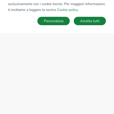
esclusivamente con i cookie tecnici. Per maggiori informazioni,
Affiliato:
Bg Per L'Impresa Srl
ti invitiamo a leggere la nostra
Cookie policy
.
Via Piatti, 2 24125 Bergamo (BG)
Personalizza
Accetta tutti
CONTATTACI
Sede Nazionale
tecnorete.it
kiron.it
AZIENDA
La storia del Gruppo
I nostri brand
Struttura del Gruppo
Il gruppo nel mondo
Lavora con noi