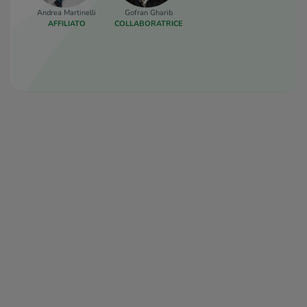
Ristorante Balicco
390 m
Andrea Martinelli
Gofran Gharib
La Vera Napoli
410 m
AFFILIATO
COLLABORATRICE