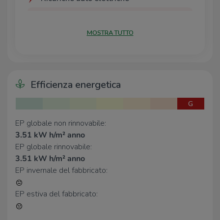
A2A BG Fast Porta Nuova
200 m
Bergamo Pascoli | RESSOLAR FAST
350 m
MOSTRA TUTTO
A2A BG Fast Papa Giovanni XXIII
490 m
A2A BG Cefalonia
530 m
A2A BG Stazione
580 m
Efficienza energetica
Scuole
Donadoni
290 m
G
Liceo Artistico Manzù - Sede
330 m
Liceo Scienze Umane Secco Suardo -
340 m
EP globale non rinnovabile:
Sede
3.51 kW h/m² anno
Locatelli
370 m
EP globale rinnovabile:
Istituto recupero anni scolastici San
370 m
3.51 kW h/m² anno
Marco
EP invernale del fabbricato:
Farmacia
EP estiva del fabbricato:
Farmacia Terni
70 m
Farmacia Porta Nuova
200 m