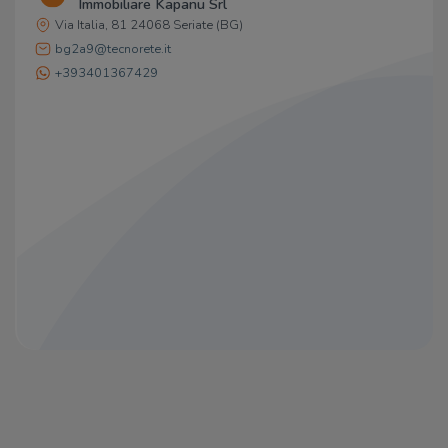
Immobiliare Kapanu Srl
M1.lle Storie e Sapori
180 m
Via Italia, 81 24068 Seriate (BG)
La delizia
210 m
bg2a9@tecnorete.it
+393401367429