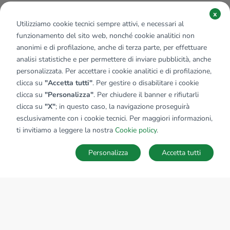
x
Utilizziamo cookie tecnici sempre attivi, e necessari al
funzionamento del sito web, nonché cookie analitici non
anonimi e di profilazione, anche di terza parte, per effettuare
analisi statistiche e per permettere di inviare pubblicità, anche
personalizzata. Per accettare i cookie analitici e di profilazione,
clicca su
"Accetta tutti"
. Per gestire o disabilitare i cookie
clicca su
"Personalizza"
. Per chiudere il banner e rifiutarli
clicca su
"X"
; in questo caso, la navigazione proseguirà
esclusivamente con i cookie tecnici. Per maggiori informazioni,
Affiliato:
Immobiliare Kapanu Srl
ti invitiamo a leggere la nostra
Cookie policy
.
Via Italia, 81 24068 Seriate (BG)
Personalizza
Accetta tutti
CONTATTACI
Sede Nazionale