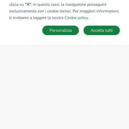
clicca su
"X"
; in questo caso, la navigazione proseguirà
esclusivamente con i cookie tecnici. Per maggiori informazioni,
Affiliato:
Immobiliare Kapanu Srl
ti invitiamo a leggere la nostra
Cookie policy
.
Via Italia, 81 24068 Seriate (BG)
Personalizza
Accetta tutti
CONTATTACI
Sede Nazionale
tecnorete.it
kiron.it
AZIENDA
La storia del Gruppo
I nostri brand
Struttura del Gruppo
Il gruppo nel mondo