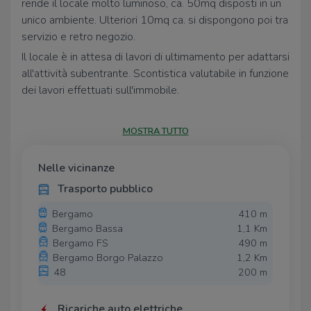
rende il locale molto luminoso, ca. 50mq disposti in un
unico ambiente. Ulteriori 10mq ca. si dispongono poi tra
servizio e retro negozio.
Il locale è in attesa di lavori di ultimamento per adattarsi
all'attività subentrante. Scontistica valutabile in funzione
dei lavori effettuati sull'immobile.
Libero da subito.
MOSTRA TUTTO
Nelle vicinanze
Trasporto pubblico
Bergamo
410 m
Bergamo Bassa
1,1 Km
Bergamo FS
490 m
Bergamo Borgo Palazzo
1,2 Km
48
200 m
Ricariche auto elettriche