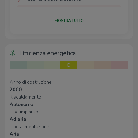
A2A BG Fast Porta Nuova
250 m
A2A BG Fast Papa Giovanni XXIII
260 m
MOSTRA TUTTO
A2A BG Fratelli Calvi
340 m
Parcheggio ex Gasometro | Ressolar
380 m
A2A BG Stazione
480 m
Efficienza energetica
Scuole
Borgo Porta Nuova
100 m
D
Liceo Scienze Umane Falcone -
120 m
Succursale
Anno di costruzione:
Gli Amici di Pooh Borgo Porta Nuova
130 m
2000
Istituto Musicale Gaetano Donizetti -
150 m
Sede
Riscaldamento:
L'arcobaleno di Ribi
310 m
Autonomo
Tipo impianto:
Farmacia
Ad aria
Tipo alimentazione:
Farmacia Porta Nuova
250 m
Aria
Vitamin Store
260 m