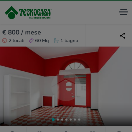
€ 800 / mese
2 locali
60 Mq
1 bagno