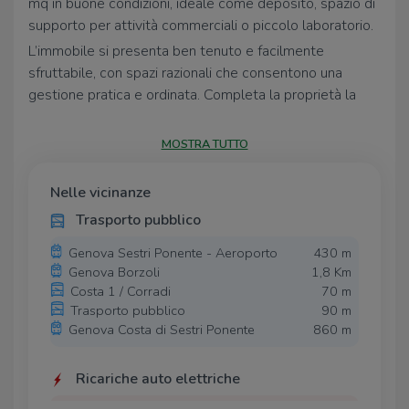
mq in buone condizioni, ideale come deposito, spazio di
supporto per attività commerciali o piccolo laboratorio.
L’immobile si presenta ben tenuto e facilmente
sfruttabile, con spazi razionali che consentono una
gestione pratica e ordinata. Completa la proprietà la
presenza di un bagno interno, elemento che aggiunge
comfort e valore all’ambiente.
MOSTRA TUTTO
La posizione comoda e facilmente accessibile lo rende
una soluzione versatile, adatta sia per uso personale sia
Nelle vicinanze
come opportunità di investimento.
Trasporto pubblico
45 mq
Genova Sestri Ponente - Aeroporto
430 m
Buone condizioni
Genova Borzoli
1,8 Km
Bagno interno
Costa 1 / Corradi
70 m
Via D’Andrade
Trasporto pubblico
90 m
Spazio funzionale e versatile
Genova Costa di Sestri Ponente
860 m
Un magazzino pronto a soddisfare le tue esigenze, in
una zona comoda e ben collegata.
Ricariche auto elettriche