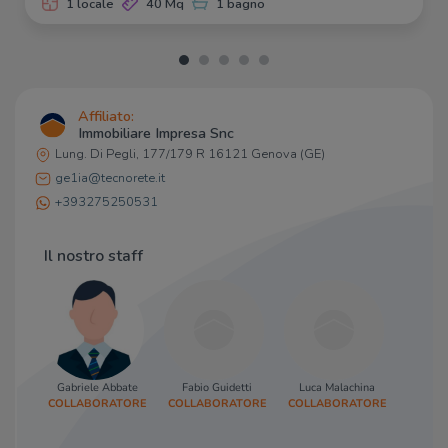
1 locale
40 Mq
1 bagno
Battaglia
250 m
Amore di Pane
320 m
Bar
Affiliato:
Verde Salvia
60 m
Immobiliare Impresa Snc
Tla crota
130 m
Lung. Di Pegli, 177/179 R 16121 Genova (GE)
Bar Max
190 m
ge1ia@tecnorete.it
La Piazzetta
210 m
+393275250531
Bar
240 m
Il nostro staff
Ristoranti
Solo Pizza
140 m
Ostaia de Troeuggi
150 m
La Lampara
160 m
Mei Wei
180 m
L'oca ubriaca
180 m
Gabriele Abbate
Fabio Guidetti
Luca Malachina
Anna
COLLABORATORE
COLLABORATORE
COLLABORATORE
COORD