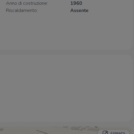
Anno di costruzione:
1960
Riscaldamento:
Assente
Farmacia
Farmacia comunale
270 m
Santa Teresa SNC
380 m
Farmacia
630 m
Santa Chiara
650 m
Igea
660 m
Ospedali
Amedeo di Savoia
1,6 Km
Ospedale Amedeo di Savoia
1,7 Km
Ospedale Maria Vittoria
2,3 Km
Supermercati
Carrefour Market
280 m
Supermercati
480 m
Carrefour
510 m
ESPANDI