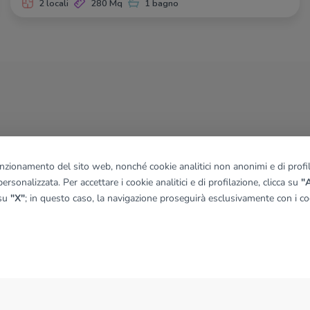
2 locali
280 Mq
1 bagno
funzionamento del sito web, nonché cookie analitici non anonimi e di profila
ersonalizzata. Per accettare i cookie analitici e di profilazione, clicca su
"A
 su
"X"
; in questo caso, la navigazione proseguirà esclusivamente con i coo
NEWS