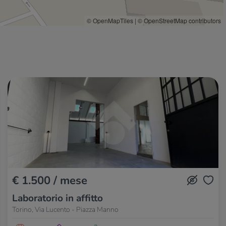
IL Leone
800 m
Linopassamilvino
840 m
© OpenMapTiles
|
© OpenStreetMap contributors
Millefiori
920 m
La Paella
940 m
America Graffiti
980 m
€ 1.500 / mese
Laboratorio in affitto
Torino, Via Lucento - Piazza Manno