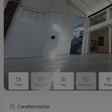
Video
Video 360°
Foto
Planimetria
Mapp
Caratteristiche