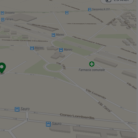
Banco Fresco - Torino
700 m
Lidl Strada Altessano
760 m
Negozi
El Pan d'na Volta
690 m
Negozi
940 m
RisparmioCasa
980 m
L'Acropoli
1,1 Km
Sapori del Palato
1,2 Km
Bar
Vinosteria da Celestino
600 m
Supermarket
990 m
Bar Tabacchi
1,1 Km
Bar
1,8 Km
I 3 Motivi
1,9 Km
Ristoranti