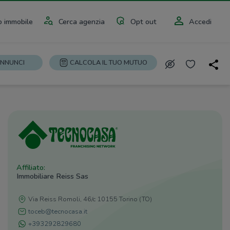
 immobile
Cerca agenzia
Opt out
Accedi
ANNUNCI
CALCOLA IL TUO MUTUO
Affiliato:
Immobiliare Reiss Sas
Via Reiss Romoli, 46/c 10155 Torino (TO)
toceb@tecnocasa.it
+393292829680