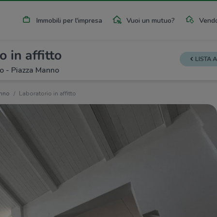
Immobili per l'impresa
Vuoi un mutuo?
Vendo
 in affitto
LISTA 
to - Piazza Manno
nno
Laboratorio in affitto