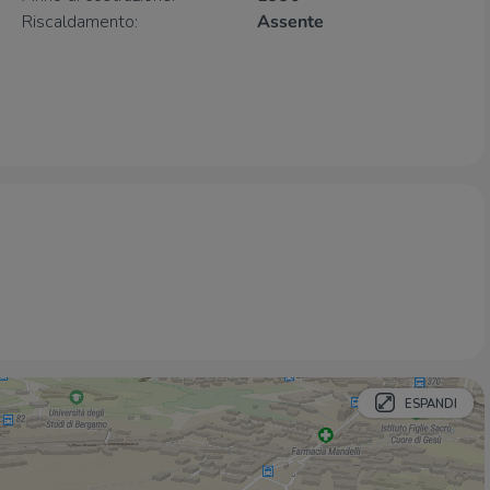
Riscaldamento:
Assente
Farmacia
Farmacia
150 m
Natur house
290 m
Farmacia Sangalli
330 m
Farmacia Sant'Anna
430 m
Farmacia Comunale 11
660 m
Ospedali
Habilita San Marco s.p.a. - sezione
770 m
Habilita San Marco s.p.a. - sede
860 m
Humanitas Gavazzeni
1,1 Km
R.S.A. Santa Chiara
1,1 Km
Associazione psicologia e psicoterapia Il
1,2 Km
Conventino
ESPANDI
Supermercati
PAM
110 m