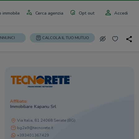
 immobile
Cerca agenzia
Opt out
Accedi
ANNUNCI
CALCOLA IL TUO MUTUO
Affiliato:
Immobiliare Kapanu Srl
Via Italia, 81 24068 Seriate (BG)
bg2a9@tecnorete.it
+393401367429