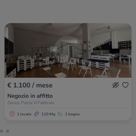
Ristoranti
Mare Chiaro
60 m
Trattoria Numero Uno
70 m
Ichiban
90 m
Ristorante Balicco
90 m
La cantinetta
140 m
€ 1.100 / mese
Negozio in affitto
Zanica, Piazza XI Febbraio
1 locale
110 Mq
1 bagno