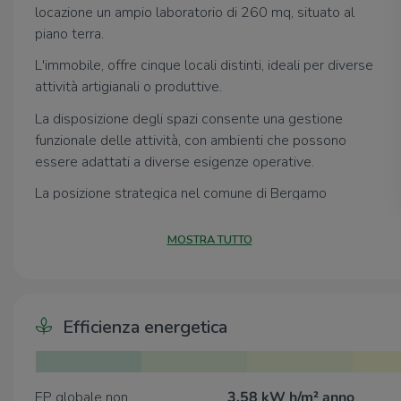
locazione un ampio laboratorio di 260 mq, situato al
piano terra.
L'immobile, offre cinque locali distinti, ideali per diverse
attività artigianali o produttive.
La disposizione degli spazi consente una gestione
funzionale delle attività, con ambienti che possono
essere adattati a diverse esigenze operative.
La posizione strategica nel comune di Bergamo
garantisce un facile accesso alle principali vie di
comunicazione, facilitando il trasporto e la logistica.
MOSTRA TUTTO
L'immobile è adatto a chi cerca una soluzione versatile e
ben collegata, in una zona che offre servizi e
infrastrutture a portata di mano.
Efficienza energetica
SOLO ATTIVITA' ARTIGIANALI
LIBERO DA SUBITO !
EP globale non
3.58 kW h/m² anno