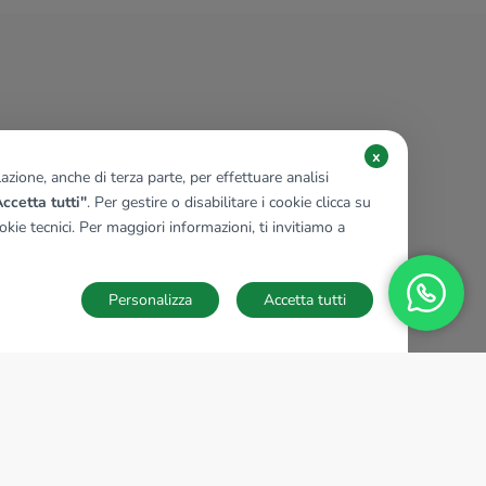
x
zione, anche di terza parte, per effettuare analisi
ccetta tutti"
. Per gestire o disabilitare i cookie clicca su
kie tecnici. Per maggiori informazioni, ti invitiamo a
Personalizza
Accetta tutti
TECNOCASA NEL MONDO
,
,
,
,
,
,
,
Italia
Spagna
Ungheria
Messico
Polonia
Francia
Germania
,
,
Tunisia
Thailandia
Repubblica di San Marino
Impostazioni Cookies