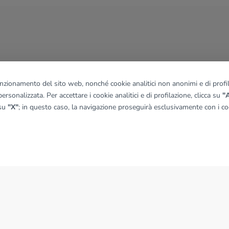
funzionamento del sito web, nonché cookie analitici non anonimi e di profila
ersonalizzata. Per accettare i cookie analitici e di profilazione, clicca su
"A
 su
"X"
; in questo caso, la navigazione proseguirà esclusivamente con i coo
NEWS
News dal Gruppo Tecnocasa