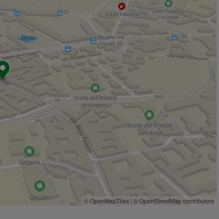
Pam Local
230 m
IN'S
520 m
Il Gigante
530 m
Carrefour - Borgo Santa Caterina
660 m
Negozi
La Fugassa
10 m
Family
20 m
Sperani
20 m
Spose e Stile
40 m
Negozi
40 m
Bar
Bar Jolly
190 m
Bar Skyline
310 m
Bar
330 m
Bar Palasport
430 m
© OpenMapTiles
|
© OpenStreetMap contributors
Bar Suardi
530 m