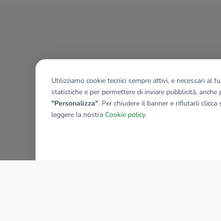
Utilizziamo cookie tecnici sempre attivi, e necessari al 
statistiche e per permettere di inviare pubblicità, anche p
"Personalizza"
. Per chiudere il banner e rifiutarli clicca
leggere la nostra
Cookie policy
.
AZIENDA
La storia del Gruppo
I nostri brand
Struttura del Gruppo