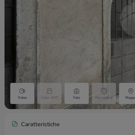
Video
Video 360°
Foto
Planimetria
Mapp
Caratteristiche