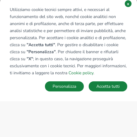
x
Utilizziamo cookie tecnici sempre attivi, e necessari al
funzionamento del sito web, nonché cookie analitici non
anonimi e di profilazione, anche di terza parte, per effettuare
analisi statistiche e per permettere di inviare pubblicità, anche
personalizzata. Per accettare i cookie analitici e di profilazione,
clicca su
"Accetta tutti"
. Per gestire o disabilitare i cookie
clicca su
"Personalizza"
. Per chiudere il banner e rifiutarli
clicca su
"X"
; in questo caso, la navigazione proseguirà
esclusivamente con i cookie tecnici. Per maggiori informazioni,
Affiliato:
Studio Perillo Srl
ti invitiamo a leggere la nostra
Cookie policy
.
Via Locatelli, 24 20834 Nova Milanese (MB)
Personalizza
Accetta tutti
CONTATTACI
Sede Nazionale
tecnorete.it