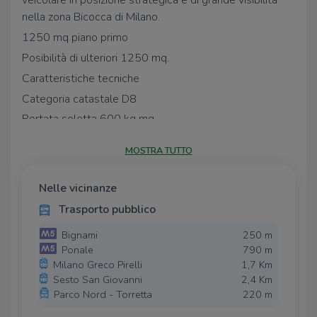
veicolare in posizione strategica e di grande visibilita
nella zona Bicocca di Milano.
1250 mq piano primo
Posibilità di ulteriori 1250 mq.
Caratteristiche tecniche
Categoria catastale D8
Portata soletta 600 kg mq
Montacarichi con portata 5 tonnellate
MOSTRA TUTTO
Collegamento tra i livelli tramite rampa interna e
montacarichi
Nelle vicinanze
3 accessi carrai
Trasporto pubblico
Impianto antincendio
Bignami
250 m
Impianto di allarme
Ponale
790 m
Immobile ideale per
Milano Greco Pirelli
1,7 Km
Attivita commerciali
Sesto San Giovanni
2,4 Km
Parco Nord - Torretta
220 m
Showroom