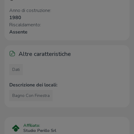
Farmacia Bicocca
580 m
Anno di costruzione:
A.F.M. COMUNALE N.41
880 m
1980
Alphega
1,1 Km
Farmacia Metrò
1,1 Km
Riscaldamento:
Farmacia De Carli
1,1 Km
Assente
Ospedali
Altre caratteristiche
Centro Traumatologico Ortopedico
380 m
Multimedica
1,0 Km
Dati
Ospedale città di Sesto San Giovanni
1,2 Km
Ospedale Bassini
2,1 Km
Polo riabilitativo Istituto Gaetano Pini
2,3 Km
Descrizione dei locali:
Bagno Con Finestra
Supermercati
Ipercoop
270 m
Coop - Supermercato del Futuro
670 m
Dico
830 m
Affiliato:
Dpiù
920 m
Studio Perillo Srl