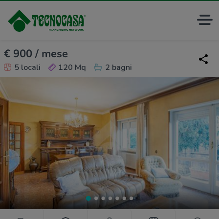
€ 900 / mese
5 locali
120 Mq
2 bagni