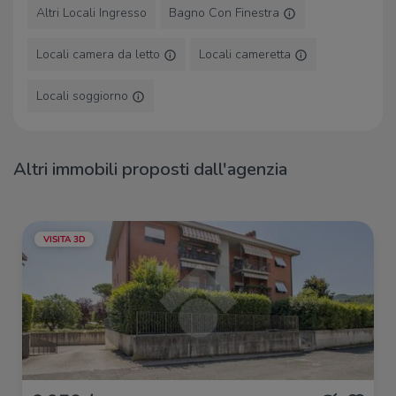
Charleston Coffee
630 m
Altri Locali Ingresso
Bagno Con Finestra
Quattro Stagioni
640 m
Locali camera da letto
Locali cameretta
Ristoranti
Locali soggiorno
Pizzeria Al Solino Posto
270 m
Pizza al taglio
460 m
Cantina Centro Italia
480 m
Il carro
490 m
Altri immobili proposti dall'agenzia
Pizzeria da Poldo
490 m
VISITA 3D