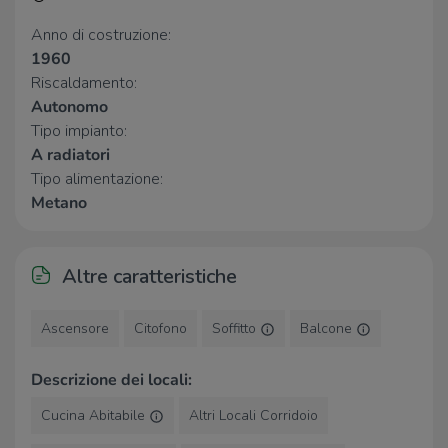
Supermercati
Anno di costruzione:
Tigre Amico
560 m
1960
Tigre
600 m
Riscaldamento:
Conad
1,4 Km
Autonomo
Superconti
1,6 Km
Todis
1,7 Km
Tipo impianto:
A radiatori
Tipo alimentazione:
Negozi
Metano
Negozi
380 m
Paoletto al Corso
540 m
Brums
880 m
Altre caratteristiche
Tuttosport
1,2 Km
Alimentari
1,2 Km
Ascensore
Citofono
Soffitto
Balcone
Bar
Descrizione dei locali:
Old Fashion
400 m
Giada
430 m
Cucina Abitabile
Altri Locali Corridoio
Gengarelli
580 m