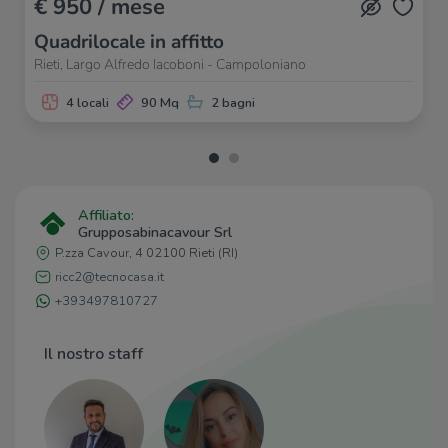
€ 950 / mese
Quadrilocale in affitto
Rieti, Largo Alfredo Iacoboni - Campoloniano
4 locali
90 Mq
2 bagni
Affiliato:
Grupposabinacavour Srl
P.zza Cavour, 4 02100 Rieti (RI)
ricc2@tecnocasa.it
+393497810727
Il nostro staff