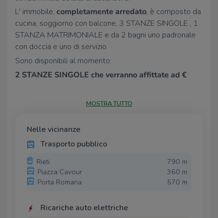
L' immobile,
completamente arredato
, è composto da
cucina, soggiorno con balcone, 3 STANZE SINGOLE , 1
STANZA MATRIMONIALE e da 2 bagni uno padronale
con doccia e uno di servizio.
Sono disponibili al momento:
2 STANZE SINGOLE che verranno affittate ad €
300,00
1 STANZA MATRIMONIALE che verrà affittata ad €
MOSTRA TUTTO
300,00
Il canone mensile di locazione è comprensivo delle
Nelle vicinanze
spese per l’utenza dell’energia elettrica .
Trasporto pubblico
L’appartamento,
termo-autonomo
, presenta pavimenti
Rieti
790 m
sono in grès, le porte in legno e le finestre in legno
Piazza Cavour
360 m
vetro singolo con tapparelle.
Porta Romana
570 m
La
posizione
della proprietà è
centrale
e
strategica
.
Facilmente raggiungibile
con la macchina e con i
Ricariche auto elettriche
mezzi pubblici ed è
vicina
sia
all’ università
che a tutti i