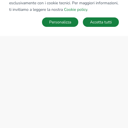
esclusivamente con i cookie tecnici. Per maggiori informazioni,
Affiliato:
Grupposabinacavour Srl
ti invitiamo a leggere la nostra
Cookie policy
.
P.zza Cavour, 4 02100 Rieti (RI)
Personalizza
Accetta tutti
CONTATTACI
Sede Nazionale
tecnorete.it
kiron.it
AZIENDA
La storia del Gruppo
I nostri brand
Struttura del Gruppo
Il gruppo nel mondo
Lavora con noi
Bilancio di sostenibilità