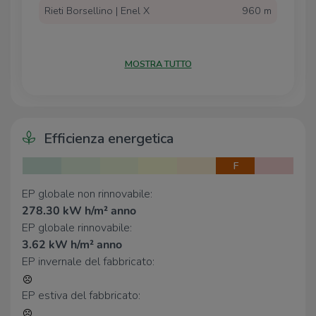
servizi
che la città offre.
Rieti Borsellino | Enel X
960 m
Scuole
MOSTRA TUTTO
Istituto comprensivo Giovanni Pascoli
230 m
Liceo Scientifico Statale Carlo Jucci -
300 m
sede centrale
Scuole
490 m
Sabina Universitas
650 m
Efficienza energetica
Liceo Ginnasio Statale Marco Terenzio
670 m
Varrone
F
EP globale non rinnovabile:
Farmacia
278.30 kW h/m² anno
Farmacia Petrini
500 m
EP globale rinnovabile:
Vaccarezza
620 m
3.62 kW h/m² anno
Farmacia
640 m
EP invernale del fabbricato:
ASM1
930 m
Farmacia Manca
980 m
EP estiva del fabbricato: