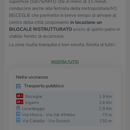
superficie (58/76/NM1) che in meno di 15 minuti
conducono anche alla fermata della metropolitana M1
BISCEGLIE che permette in breve tempo di arrivare al
centro della città; proponiamo
in
locazione un
BILOCALE RISTRUTTURATO
posto al quinto piano in
stabile fornito di ascensore.
La zona risulta tranquilla e ben servita, fornita di tutti i
servizi di prima necessità come supermercati, farmacie,
scuole, poste, bar, ristoranti. Inoltre, si tratta di un
MOSTRA TUTTO
quartiere tranquillo, circondato da parchi e zone verdi,
ma allo stesso tempo ben collegato con il centro città,
Nelle vicinanze
grazie ai mezzi di trasporto pubblico. La zona si prepara
Trasporto pubblico
a diventare oggetto di un'importante trasformazione e
sviluppo, che porterà la futura fermata della
Bisceglie
1,9 Km
metropolitana M1 proprio all’interno del quartiere.
Inganni
2,6 Km
Lorenteggio
2,9 Km
L’appartamento risulta essere così composto:
Via Mosca - Via Val d'Intelvi
70 m
Ingresso in disimpegno, dotato di comoda armadiatura a
Via Cabella - Via Gozzoli
150 m
muro, dal quale possiamo accedere ai vari ambienti