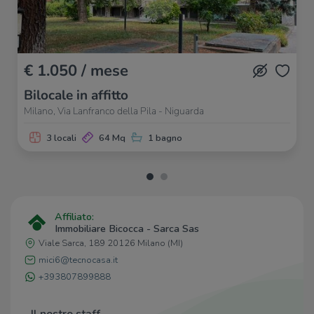
Ristorante La Bicocca
100 m
Pizza a Pezzi
170 m
Sushi 187
200 m
€ 1.050 / mese
Bilocale in affitto
Milano, Via Lanfranco della Pila - Niguarda
3 locali
64 Mq
1 bagno
Affiliato:
Immobiliare Bicocca - Sarca Sas
Viale Sarca, 189 20126 Milano (MI)
mici6@tecnocasa.it
+393807899888