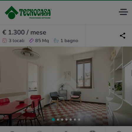
€ 1.300 / mese
3 locali
85 Mq
1 bagno