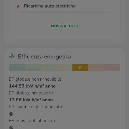
Ricariche auto elettriche
A2A Bicocca
480 m
BECHARGE MILANO Pirelli
830 m
MOSTRA TUTTO
LIDL Milano Viale Monza
1,4 Km
LIDL Milano Sarca
1,5 Km
BeCharge Milano S. Rafael
1,7 Km
Efficienza energetica
Scuole
Scuole
240 m
E
Università degli Studi di Milano
280 m
Bicocca
EP globale non rinnovabile:
Scuole
420 m
144.59 kW h/m² anno
U5
450 m
EP globale rinnovabile:
Scuola elementare Giovanni Battista
480 m
13.86 kW h/m² anno
Pirelli
EP invernale del fabbricato:
Farmacia
EP estiva del fabbricato:
Farmacia
280 m