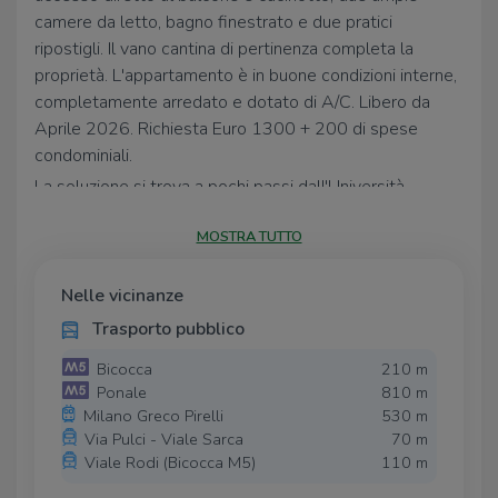
camere da letto, bagno finestrato e due pratici
ripostigli. Il vano cantina di pertinenza completa la
proprietà. L'appartamento è in buone condizioni interne,
completamente arredato e dotato di A/C. Libero da
Aprile 2026. Richiesta Euro 1300 + 200 di spese
condominiali.
La soluzione si trova a pochi passi dall'Università
Bicocca e dall'omonima fermata della metropolitana
MOSTRA TUTTO
lilla. Nelle immediate vicinanze troviamo i principali
servizi e mezzi della zona.
Nelle vicinanze
Trasporto pubblico
Bicocca
210 m
Ponale
810 m
Milano Greco Pirelli
530 m
Via Pulci - Viale Sarca
70 m
Viale Rodi (Bicocca M5)
110 m