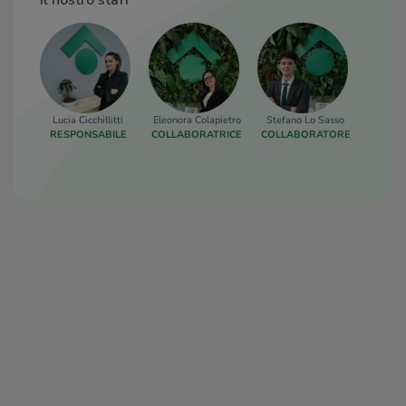
Il nostro staff
Lucia Cicchillitti
Eleonora Colapietro
Stefano Lo Sasso
Chiar
RESPONSABILE
COLLABORATRICE
COLLABORATORE
COORD