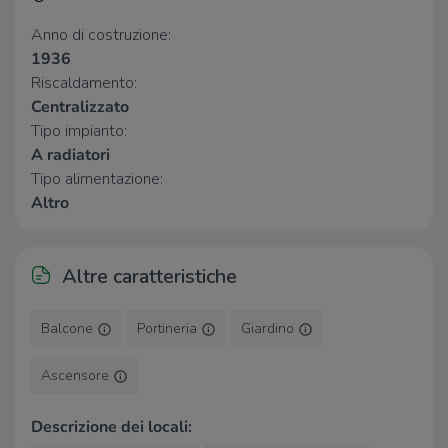
Farmacia Gandolfo Dottor Maddalena
380 m
Anno di costruzione:
Farmacia Fulvio Testi
420 m
1936
Lloyds farmacia comunale 16
420 m
A.F.M. COMUNALE N.41
870 m
Riscaldamento:
Centralizzato
Tipo impianto:
Ospedali
A radiatori
Centro Traumatologico Ortopedico
1,2 Km
Tipo alimentazione:
Polo riabilitativo Istituto Gaetano Pini
1,3 Km
Altro
Ospedale Niguarda Cà Granda
1,8 Km
Istituto Villa Marelli
2,3 Km
San Raffaele - Turro
2,4 Km
Altre caratteristiche
Supermercati
Balcone
Portineria
Giardino
Carrefour
340 m
Carrefour Market
490 m
Ascensore
Esselunga
550 m
Dpiù
840 m
Descrizione dei locali:
Coop - Supermercato del Futuro
940 m