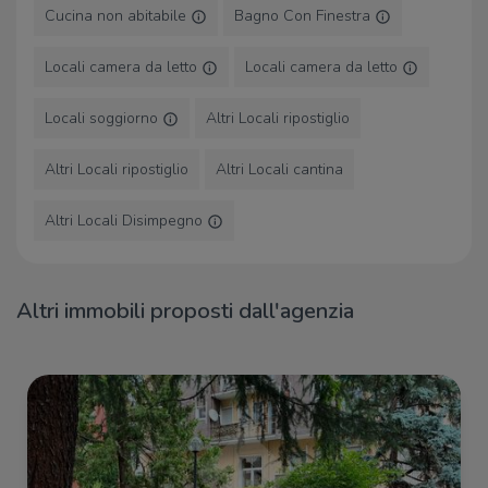
Cucina non abitabile
Bagno Con Finestra
Negozi
Locali camera da letto
Locali camera da letto
E. Guadagni
20 m
New Asian Minimarket
60 m
Locali soggiorno
Altri Locali ripostiglio
Bicocca Outlet
330 m
Il Panino dei Sogni
360 m
Negozi
570 m
Altri Locali ripostiglio
Altri Locali cantina
Altri Locali Disimpegno
Bar
Why Not
270 m
Pan cafè
280 m
Altri immobili proposti dall'agenzia
P14 Bicocca
290 m
FLOW
370 m
Sio Cafè
380 m
Ristoranti
A Casa Mia Café
50 m
University Bar
70 m