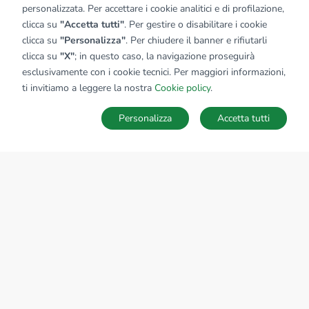
personalizzata. Per accettare i cookie analitici e di profilazione,
clicca su
"Accetta tutti"
. Per gestire o disabilitare i cookie
clicca su
"Personalizza"
. Per chiudere il banner e rifiutarli
clicca su
"X"
; in questo caso, la navigazione proseguirà
esclusivamente con i cookie tecnici. Per maggiori informazioni,
Affiliato:
Immobiliare Bicocca - Sarca Sas
ti invitiamo a leggere la nostra
Cookie policy
.
Viale Sarca, 189 20126 Milano (MI)
Personalizza
Accetta tutti
CONTATTACI
Sede Nazionale
tecnorete.it
kiron.it
AZIENDA
La storia del Gruppo